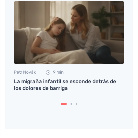
Petr Novák
9 min
Petr N
al
La migraña infantil se esconde detrás de
Cómo 
los dolores de barriga
salud