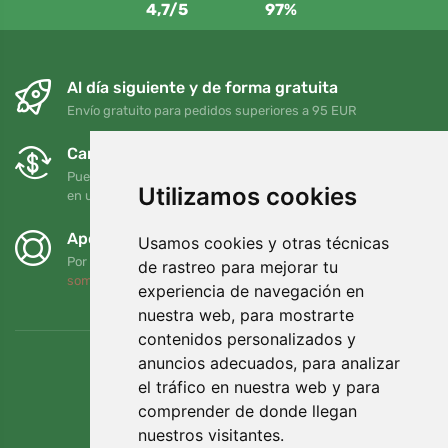
4,7/5
97%
Al día siguiente y de forma gratuita
Envío gratuito para pedidos superiores a 95 EUR
Cambios y devoluciones gratuitos
Puede devolver o cambiar su pedido en cualquier momento
Utilizamos cookies
en un plazo de 90 días
Apoyamos a Trees.org
Usamos cookies y otras técnicas
Por cada pedido plantamos un árbol. Leer más
Quiénes
de rastreo para mejorar tu
somos
.
experiencia de navegación en
nuestra web, para mostrarte
contenidos personalizados y
anuncios adecuados, para analizar
el tráfico en nuestra web y para
comprender de donde llegan
nuestros visitantes.