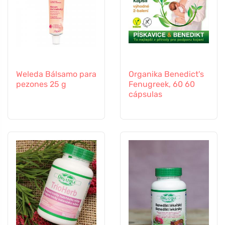
Weleda Bálsamo para
Organika Benedict's
pezones 25 g
Fenugreek, 60 60
cápsulas