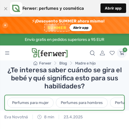
×
Ferwer: perfumes y cosmética
Abrir app
⚡
¡Descuento SUMMER ahora mismo!
×
SUMMER
Abrir app
Envío gratis en pedidos superiores a 95 EUR
0
Ferwer
Blog
Madre e hijo
¿Te interesa saber cuándo se gira el
bebé y qué significa esto para sus
habilidades?
Perfumes para mujer
Perfumes para hombres
Perfume
Eva Novotná
8 min
23.4.2025