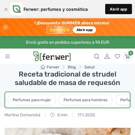
×
Ferwer: perfumes y cosmética
Abrir app
⚡
¡Descuento SUMMER ahora mismo!
×
SUMMER
Abrir app
Envío gratis en pedidos superiores a 95 EUR
0
Ferwer
Blog
Salud
Receta tradicional de strudel
saludable de masa de requesón
Perfumes para mujer
Perfumes para hombres
Perfume
Martina Domanská
5 min
17.1.2025