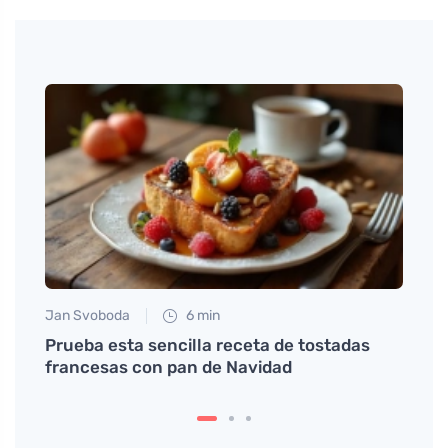
Jan Svoboda
6 min
Petr N
 con
Prueba esta sencilla receta de tostadas
# Co 
francesas con pan de Navidad
pod 2
menst