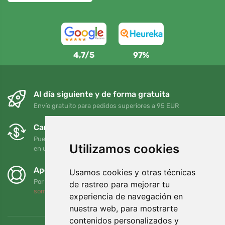
4,7/5
97%
Al día siguiente y de forma gratuita
Envío gratuito para pedidos superiores a 95 EUR
Cambios y devoluciones gratuitos
Puede devolver o cambiar su pedido en cualquier momento
Utilizamos cookies
en un plazo de 90 días
Apoyamos a Trees.org
Usamos cookies y otras técnicas
Por cada pedido plantamos un árbol. Leer más
Quiénes
de rastreo para mejorar tu
somos
.
experiencia de navegación en
nuestra web, para mostrarte
contenidos personalizados y