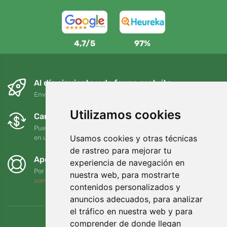
4,7/5
97%
Al día siguiente y de forma gratuita
Envío gratuito para pedidos superiores a 95 EUR
Utilizamos cookies
Cambios y devoluciones gratuitos
Puede devolver o cambiar su pedido en cualquier momento
Usamos cookies y otras técnicas
en un plazo de 90 días
de rastreo para mejorar tu
Apoyamos a Trees.org
experiencia de navegación en
Por cada pedido plantamos un árbol. Leer más
Quiénes
nuestra web, para mostrarte
somos
.
contenidos personalizados y
anuncios adecuados, para analizar
el tráfico en nuestra web y para
comprender de donde llegan