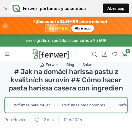
×
Ferwer: perfumes y cosmética
Abrir app
⚡
¡Descuento SUMMER ahora mismo!
×
SUMMER
Abrir app
Envío gratis en pedidos superiores a 95 EUR
0
Ferwer
Blog
Salud
# Jak na domácí harissa pastu z
kvalitních surovin ## Cómo hacer
pasta harissa casera con ingredien
Perfumes para mujer
Perfumes para hombres
Perfume
Petr Novák
12 min
12.6.2026