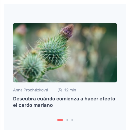
Anna Procházková
12 min
Petr N
a un
Descubra cuándo comienza a hacer efecto
¿Cómo
el cardo mariano
erup