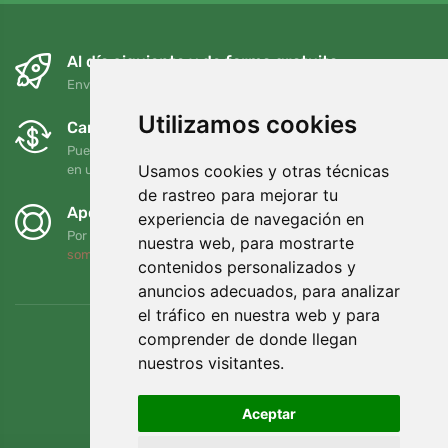
Al día siguiente y de forma gratuita
Envío gratuito para pedidos superiores a 95 EUR
Utilizamos cookies
Cambios y devoluciones gratuitos
Puede devolver o cambiar su pedido en cualquier momento
Usamos cookies y otras técnicas
en un plazo de 90 días
de rastreo para mejorar tu
Apoyamos a Trees.org
experiencia de navegación en
Por cada pedido plantamos un árbol. Leer más
Quiénes
nuestra web, para mostrarte
somos
.
contenidos personalizados y
anuncios adecuados, para analizar
el tráfico en nuestra web y para
comprender de donde llegan
nuestros visitantes.
Aceptar