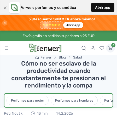
×
Ferwer: perfumes y cosmética
Abrir app
⚡
¡Descuento SUMMER ahora mismo!
×
SUMMER
Abrir app
Envío gratis en pedidos superiores a 95 EUR
0
Ferwer
Blog
Salud
Cómo no ser esclavo de la
productividad cuando
constantemente te presionan el
rendimiento y la compa
Perfumes para mujer
Perfumes para hombres
Perfume
Petr Novák
13 min
14.2.2026