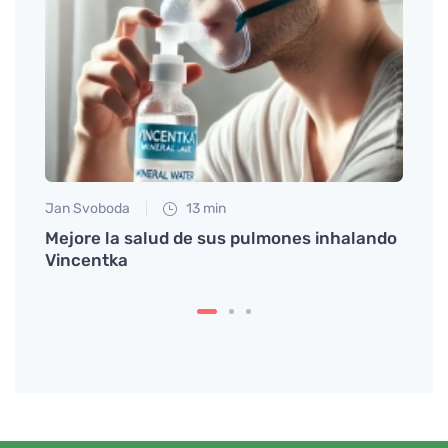
Jan Svoboda
13 min
Anna 
eber
Mejore la salud de sus pulmones inhalando
El re
Vincentka
repos