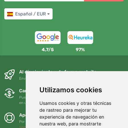
Español / EUR
4,7/5
97%
Al día siguiente y de forma gratuita
Envío gratuito para pedidos superiores a 95 EUR
Utilizamos cookies
Cambios y devoluciones gratuitos
Puede devolver o cambiar su pedido en cualquier momento
Usamos cookies y otras técnicas
en un plazo de 90 días
de rastreo para mejorar tu
Apoyamos a Trees.org
experiencia de navegación en
Por cada pedido plantamos un árbol. Leer más
Quiénes
nuestra web, para mostrarte
somos
.