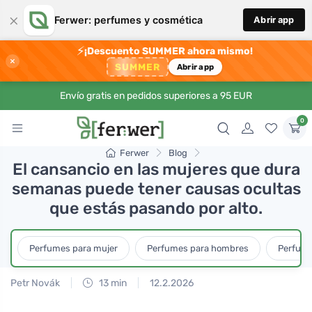
×
Ferwer: perfumes y cosmética
Abrir app
⚡
¡Descuento SUMMER ahora mismo!
×
SUMMER
Abrir app
Envío gratis en pedidos superiores a 95 EUR
0
Ferwer
Blog
El cansancio en las mujeres que dura
semanas puede tener causas ocultas
que estás pasando por alto.
Perfumes para mujer
Perfumes para hombres
Perfume
Petr Novák
13 min
12.2.2026