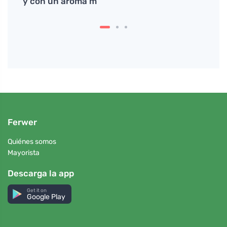
y con un aroma m
suple
Ferwer
Quiénes somos
Mayorista
Descarga la app
Get it on
Google Play