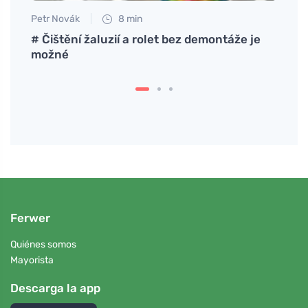
Petr Novák
8 min
Tomáš
# Čištění žaluzií a rolet bez demontáže je
La ge
možné
con u
Ferwer
Quiénes somos
Mayorista
Descarga la app