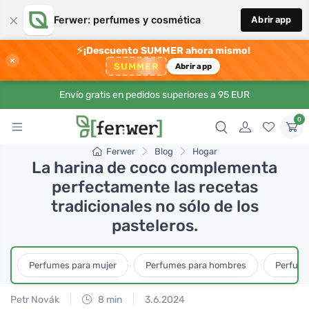
×
Ferwer: perfumes y cosmética
Abrir app
⚡
¡Descuento SUMMER ahora mismo!
×
SUMMER
Abrir app
Envío gratis en pedidos superiores a 95 EUR
0
Ferwer
Blog
Hogar
La harina de coco complementa
perfectamente las recetas
tradicionales no sólo de los
pasteleros.
Perfumes para mujer
Perfumes para hombres
Perfume
Petr Novák
8 min
3.6.2024