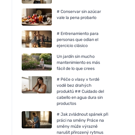
# Conservar sin azúcar
vale la pena probarlo
# Entrenamiento para
personas que odian el
ejercicio clásico
Un jardín sin mucho
mantenimiento es más
fácil de lo que crees
# Péče o vlasy v tvrdé
vodě bez drahých
produktů ## Cuidado del
cabello en agua dura sin
productos
# Jak zvládnout spánek při
práci na směny Práce na
směny může výrazně
narušit přirozený rytmus