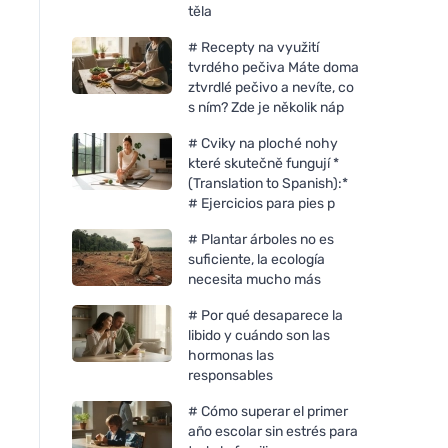
těla
# Recepty na využití
tvrdého pečiva Máte doma
ztvrdlé pečivo a nevíte, co
s ním? Zde je několik náp
# Cviky na ploché nohy
které skutečně fungují *
(Translation to Spanish):*
# Ejercicios para pies p
# Plantar árboles no es
suficiente, la ecología
necesita mucho más
# Por qué desaparece la
libido y cuándo son las
hormonas las
responsables
# Cómo superar el primer
año escolar sin estrés para