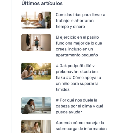
Últimos artículos
Comidas frías para llevar al
trabajo le ahorrarán
tiempo y dinero
El ejercicio en el pasillo
funciona mejor de lo que
crees, incluso en un
apartamento pequeño
# Jak podpořit dítě v
překonávání studu bez
tlaku ## Cómo apoyar a
un niño para superar la
timidez
# Por qué nos duele la
cabeza por el clima y qué
puede ayudar
Aprenda cómo manejar la
sobrecarga de información