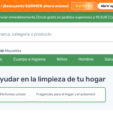
⚡
¡Descuento SUMMER ahora mismo!
SUMMER
Abrir a
envían inmediatamente |
Envío gratis en pedidos superiores a 95 EUR
| C
Mayorista
ro
Cuerpo e higiene
Niños
Hombre
Sal
yudar en la limpieza de tu hogar
Perfumes unisex
Fragancias para el hogar y el automóvil