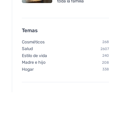
toda la familia
Ecodis La Droguerie
Ecodis La Droguerie
Ecologique de Floor cloth
Ecologique by Micro
set de rec. Fibra (2 unidades)
Window Clothe
Temas
Cosméticos
268
Salud
2607
Estilo de vida
240
Madre e hijo
208
Hogar
338