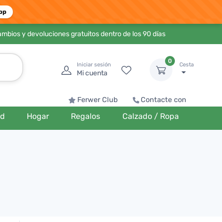
pp
ambios y devoluciones gratuitos dentro de los 90 días
0
Iniciar sesión
Cesta
Mi cuenta
Ferwer Club
Contacte con
ud
Hogar
Regalos
Calzado / Ropa