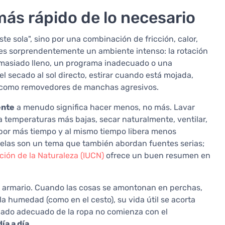
más rápido de lo necesario
e sola", sino por una combinación de fricción, calor,
es sorprendentemente un ambiente intenso: la rotación
emasiado lleno, un programa inadecuado o una
l secado al sol directo, estirar cuando está mojada,
s" como removedores de manchas agresivos.
ente
a menudo significa hacer menos, no más. Lavar
a temperaturas más bajas, secar naturalmente, ventilar,
por más tiempo y al mismo tiempo libera menos
 telas son un tema que también abordan fuentes serias;
ción de la Naturaleza (IUCN)
ofrece un buen resumen en
el armario. Cuando las cosas se amontonan en perchas,
la humedad (como en el cesto), su vida útil se acorta
uidado adecuado de la ropa no comienza con el
ía a día.