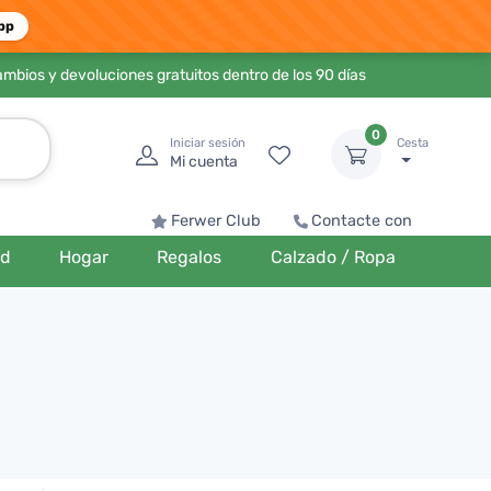
pp
ambios y devoluciones gratuitos dentro de los 90 días
0
Iniciar sesión
Cesta
Mi cuenta
Ferwer Club
Contacte con
ud
Hogar
Regalos
Calzado / Ropa