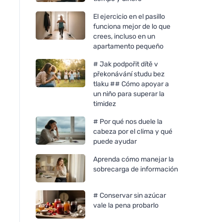
El ejercicio en el pasillo
funciona mejor de lo que
crees, incluso en un
apartamento pequeño
# Jak podpořit dítě v
překonávání studu bez
tlaku ## Cómo apoyar a
un niño para superar la
timidez
# Por qué nos duele la
cabeza por el clima y qué
puede ayudar
Jelen jabón en polvo 5 kg
Sonett Jabón en po
Aprenda cómo manejar la
COLOR - Sensible 1,
sobrecarga de información
# Conservar sin azúcar
vale la pena probarlo