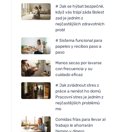
# Jak se hýbat bezpečně,
když vás trápí záda Bolest
zad je jedním z
nejčastějších zdravotních
probl
# Sistema funcional para
papeles y recibos paso a
paso
Manos secas por lavarse
con frecuencia y su
cuidado eficaz
# Jak zvládnout stres z
práce a nenést ho domů
Pracovní stres je jedním z
nejčastějších problémů
mo
Comidas frías para llevar al
trabajo le ahorrarán
tiempo y dinero