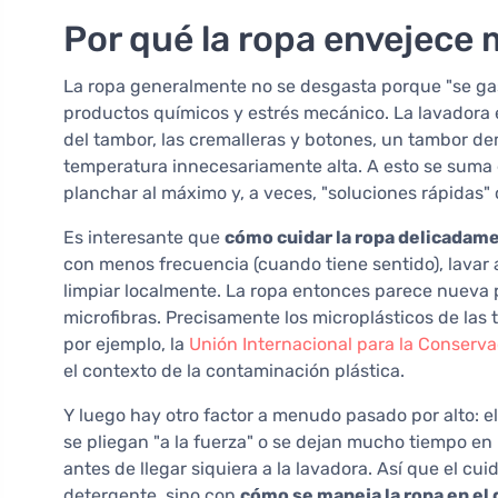
Por qué la ropa envejece 
La ropa generalmente no se desgasta porque "se gast
productos químicos y estrés mecánico. La lavadora 
del tambor, las cremalleras y botones, un tambor d
temperatura innecesariamente alta. A esto se suma e
planchar al máximo y, a veces, "soluciones rápida
Es interesante que
cómo cuidar la ropa delicadam
con menos frecuencia (cuando tiene sentido), lavar 
limpiar localmente. La ropa entonces parece nueva 
microfibras. Precisamente los microplásticos de las
por ejemplo, la
Unión Internacional para la Conserva
el contexto de la contaminación plástica.
Y luego hay otro factor a menudo pasado por alto: 
se pliegan "a la fuerza" o se dejan mucho tiempo en 
antes de llegar siquiera a la lavadora. Así que el c
detergente, sino con
cómo se maneja la ropa en el d