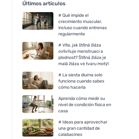
Últimos artículos
# Qué impide el
crecimiento muscular,
incluso cuando entrenas
regularmente
# Víte, jak štítná žláza
ovlivňuje menstruaci a
plodnost? Štítná žláza je
malá žláza ve tvaru motýl
# La siesta diurna solo
funciona cuando sabes
cómo hacerla
Aprenda cómo medir su
nivel de condición física en
casa
# Ideas para aprovechar
una gran cantidad de
calabacines