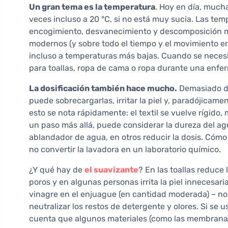
Un gran tema es la temperatura
. Hoy en día, much
veces incluso a 20 °C, si no está muy sucia. Las te
encogimiento, desvanecimiento y descomposición má
modernos (y sobre todo el tiempo y el movimiento e
incluso a temperaturas más bajas. Cuando se necesit
para toallas, ropa de cama o ropa durante una enfe
La dosificación también hace mucho.
Demasiado de
puede sobrecargarlas, irritar la piel y, paradójicam
esto se nota rápidamente: el textil se vuelve rígido,
un paso más allá, puede considerar la dureza del ag
ablandador de agua, en otros reducir la dosis. Cómo 
no convertir la lavadora en un laboratorio químico.
¿Y qué hay de
el suavizante
? En las toallas reduce 
poros y en algunas personas irrita la piel innecesa
vinagre en el enjuague (en cantidad moderada) – no
neutralizar los restos de detergente y olores. Si se
cuenta que algunos materiales (como las membranas)