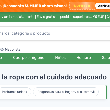
⚡
¡Descuento SUMMER ahora mismo!
SUMMER
Abrir a
envían inmediatamente |
Envío gratis en pedidos superiores a 95 EUR
| C
Mayorista
ro
Cuerpo e higiene
Niños
Hombre
Sal
e la ropa con el cuidado adecuado
Perfumes unisex
Fragancias para el hogar y el automóvil