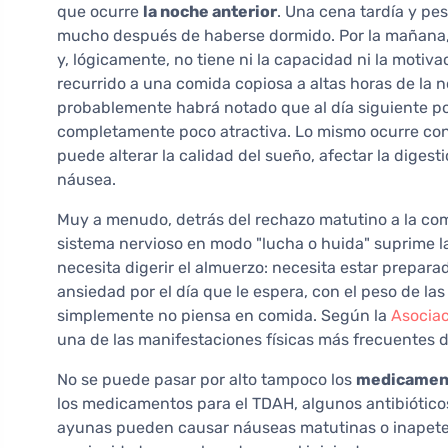
que ocurre
la noche anterior
. Una cena tardía y pe
mucho después de haberse dormido. Por la mañana,
y, lógicamente, no tiene ni la capacidad ni la motiva
recurrido a una comida copiosa a altas horas de la 
probablemente habrá notado que al día siguiente po
completamente poco atractiva. Lo mismo ocurre co
puede alterar la calidad del sueño, afectar la diges
náusea.
Muy a menudo, detrás del rechazo matutino a la co
sistema nervioso en modo "lucha o huida" suprime la
necesita digerir el almuerzo: necesita estar prepara
ansiedad por el día que le espera, con el peso de las
simplemente no piensa en comida. Según la
Asociac
una de las manifestaciones físicas más frecuentes de
No se puede pasar por alto tampoco los
medicament
los medicamentos para el TDAH, algunos antibiótico
ayunas pueden causar náuseas matutinas o inapetenc