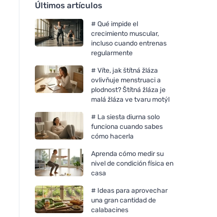
Últimos artículos
# Qué impide el
crecimiento muscular,
incluso cuando entrenas
regularmente
# Víte, jak štítná žláza
ovlivňuje menstruaci a
plodnost? Štítná žláza je
malá žláza ve tvaru motýl
# La siesta diurna solo
funciona cuando sabes
cómo hacerla
Aprenda cómo medir su
nivel de condición física en
casa
# Ideas para aprovechar
una gran cantidad de
calabacines