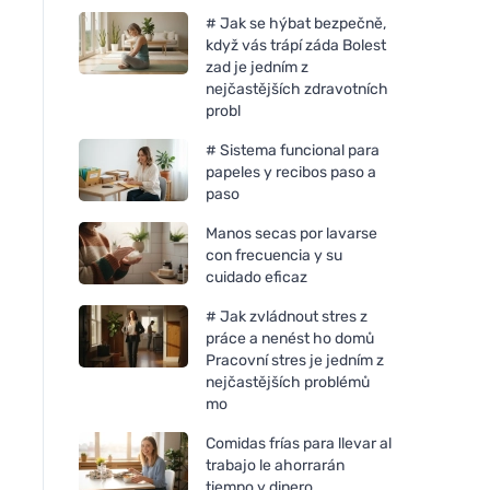
# Jak se hýbat bezpečně,
když vás trápí záda Bolest
zad je jedním z
nejčastějších zdravotních
probl
# Sistema funcional para
papeles y recibos paso a
paso
Manos secas por lavarse
con frecuencia y su
cuidado eficaz
# Jak zvládnout stres z
práce a nenést ho domů
Pracovní stres je jedním z
nejčastějších problémů
mo
Comidas frías para llevar al
trabajo le ahorrarán
tiempo y dinero