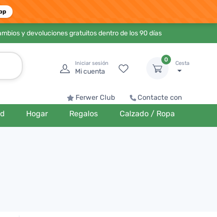
pp
ambios y devoluciones gratuitos dentro de los 90 días
0
Iniciar sesión
Cesta
Mi cuenta
Ferwer Club
Contacte con
ud
Hogar
Regalos
Calzado / Ropa