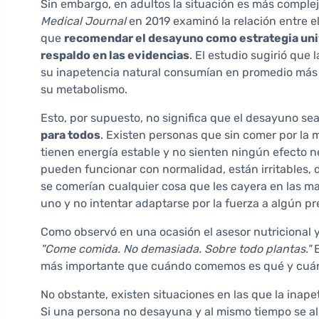
Sin embargo, en adultos la situación es más comple
Medical Journal
en 2019 examinó la relación entre el
que
recomendar el desayuno como estrategia univ
respaldo en las evidencias
. El estudio sugirió que
su inapetencia natural consumían en promedio más cal
su metabolismo.
Esto, por supuesto, no significa que el desayuno sea 
para todos
. Existen personas que sin comer por la
tienen energía estable y no sienten ningún efecto 
pueden funcionar con normalidad, están irritables,
se comerían cualquier cosa que les cayera en las m
uno y no intentar adaptarse por la fuerza a algún pr
Como observó en una ocasión el asesor nutricional y
"Come comida. No demasiada. Sobre todo plantas."
E
más importante que cuándo comemos es qué y cuán
No obstante, existen situaciones en las que la inap
Si una persona no desayuna y al mismo tiempo se al