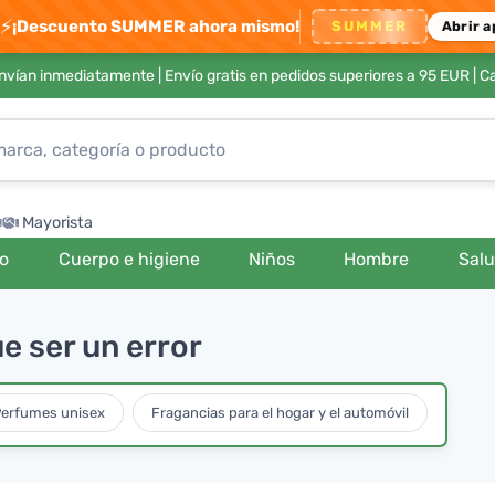
⚡
¡Descuento SUMMER ahora mismo!
SUMMER
Abrir a
envían inmediatamente |
Envío gratis en pedidos superiores a 95 EUR
| C
Mayorista
ro
Cuerpo e higiene
Niños
Hombre
Sal
e ser un error
erfumes unisex
Fragancias para el hogar y el automóvil