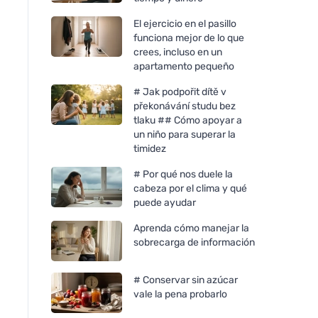
El ejercicio en el pasillo
funciona mejor de lo que
crees, incluso en un
apartamento pequeño
# Jak podpořit dítě v
překonávání studu bez
tlaku ## Cómo apoyar a
un niño para superar la
timidez
# Por qué nos duele la
cabeza por el clima y qué
puede ayudar
Aprenda cómo manejar la
sobrecarga de información
# Conservar sin azúcar
vale la pena probarlo