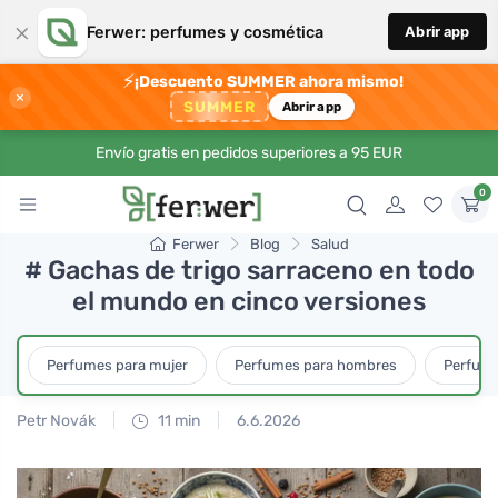
×
Ferwer: perfumes y cosmética
Abrir app
⚡
¡Descuento SUMMER ahora mismo!
×
SUMMER
Abrir app
Envío gratis en pedidos superiores a 95 EUR
0
Ferwer
Blog
Salud
# Gachas de trigo sarraceno en todo
el mundo en cinco versiones
Perfumes para mujer
Perfumes para hombres
Perfume
Petr Novák
11 min
6.6.2026