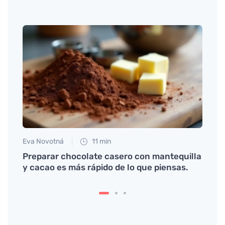
Eva Novotná
11 min
Jan S
on
Preparar chocolate casero con mantequilla
Cómo 
y cacao es más rápido de lo que piensas.
confi