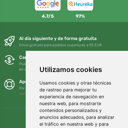
4,7/5
97%
Al día siguiente y de forma gratuita
Envío gratuito para pedidos superiores a 95 EUR
Cambios y devoluciones gratuitos
Puede devolver o cambiar su pedido en cualquier momento
Utilizamos cookies
en un plazo de 90 días
Apoyamos a Trees.org
Usamos cookies y otras técnicas
Por cada pedido plantamos un árbol. Leer más
Quiénes
de rastreo para mejorar tu
somos
.
experiencia de navegación en
nuestra web, para mostrarte
contenidos personalizados y
anuncios adecuados, para analizar
el tráfico en nuestra web y para