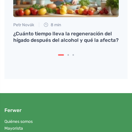
Petr Novák
8 min
Petr N
¿Cuánto tiempo lleva la regeneración del
Té he
hígado después del alcohol y qué la afecta?
día
Ferwer
Quiénes somos
Mayorista