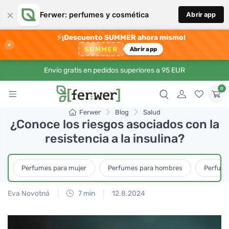
×
Ferwer: perfumes y cosmética
Abrir app
⚡
¡Descuento SUMMER ahora mismo!
×
SUMMER
Abrir app
Envío gratis en pedidos superiores a 95 EUR
0
Ferwer
Blog
Salud
¿Conoce los riesgos asociados con la
resistencia a la insulina?
Perfumes para mujer
Perfumes para hombres
Perfume
Eva Novotná
7 min
12.8.2024