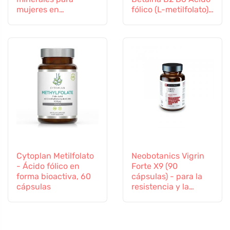
mujeres en
fólico (L-metilfolato)
transición, 60
Vitamina B12 y Zinc,
cápsulas
60 cápsulas
Cytoplan Metilfolato
Neobotanics Vigrin
- Ácido fólico en
Forte X9 (90
forma bioactiva, 60
cápsulas) - para la
cápsulas
resistencia y la
vitalidad