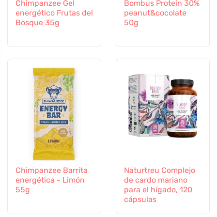
Chimpanzee Gel
Bombus Protein 30%
energético Frutas del
peanut&cocolate
Bosque 35g
50g
Chimpanzee Barrita
Naturtreu Complejo
energética - Limón
de cardo mariano
55g
para el hígado, 120
cápsulas