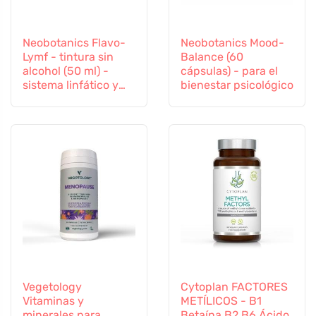
Neobotanics Flavo-
Neobotanics Mood-
Lymf - tintura sin
Balance (60
alcohol (50 ml) -
cápsulas) - para el
sistema linfático y
bienestar psicológico
vascular
Vegetology
Cytoplan FACTORES
Vitaminas y
METÍLICOS - B1
minerales para
Betaína B2 B6 Ácido