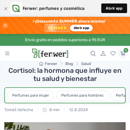
×
Ferwer: perfumes y cosmética
Abrir app
⚡
¡Descuento SUMMER ahora mismo!
×
SUMMER
Abrir app
Envío gratis en pedidos superiores a 95 EUR
0
Ferwer
Blog
Salud
Cortisol: la hormona que influye en
tu salud y bienestar
Perfumes para mujer
Perfumes para hombres
Perfume
Tomáš Vařecha
8 min
12.8.2024