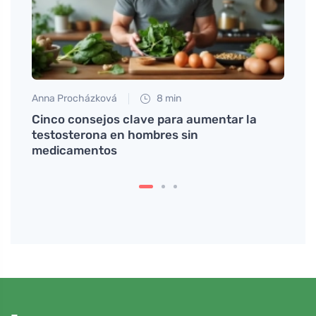
Anna Procházková
8 min
Petr N
la
Cinco consejos clave para aumentar la
El go
testosterona en hombres sin
mejor
medicamentos
si ha