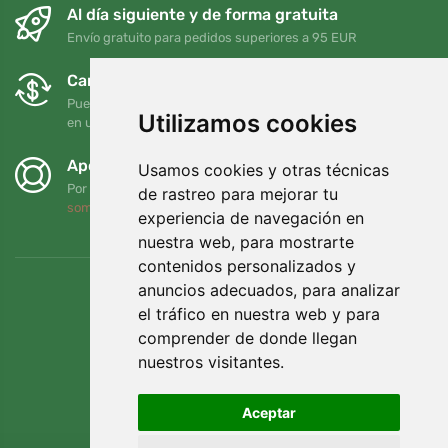
Al día siguiente y de forma gratuita
Envío gratuito para pedidos superiores a 95 EUR
Cambios y devoluciones gratuitos
Puede devolver o cambiar su pedido en cualquier momento
Utilizamos cookies
en un plazo de 90 días
Apoyamos a Trees.org
Usamos cookies y otras técnicas
Por cada pedido plantamos un árbol. Leer más
Quiénes
de rastreo para mejorar tu
somos
.
experiencia de navegación en
nuestra web, para mostrarte
contenidos personalizados y
anuncios adecuados, para analizar
el tráfico en nuestra web y para
comprender de donde llegan
nuestros visitantes.
Aceptar