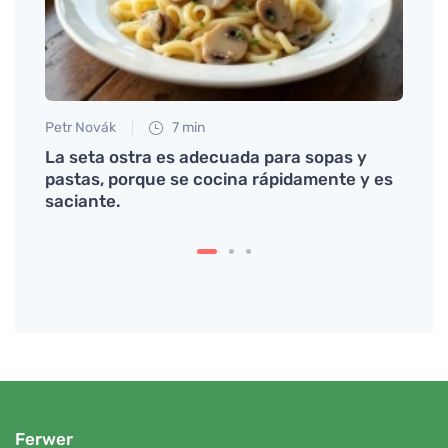
Petr Novák
7 min
Petr N
 v
La seta ostra es adecuada para sopas y
Algod
pastas, porque se cocina rápidamente y es
prote
saciante.
Ferwer