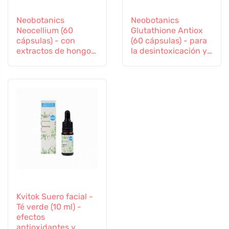
Neobotanics
Neobotanics
Neocellium (60
Glutathione Antiox
cápsulas) - con
(60 cápsulas) - para
extractos de hongos
la desintoxicación y
vitales y ginseng
el apoyo a la
inmunidad
Kvitok Suero facial -
Té verde (10 ml) -
efectos
antioxidantes y