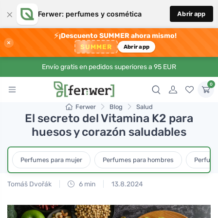
×
Ferwer: perfumes y cosmética
Abrir app
⚡
¡Descuento SUMMER ahora mismo!
×
SUMMER
Abrir app
Envío gratis en pedidos superiores a 95 EUR
0
Ferwer
Blog
Salud
El secreto del Vitamina K2 para
huesos y corazón saludables
Perfumes para mujer
Perfumes para hombres
Perfume
Tomáš Dvořák
6 min
13.8.2024