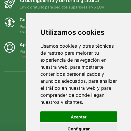
Al día siguiente y de forma gratuita
Envío gratuito para pedidos superiores a 95 EUR
Cambios y devoluciones gratuitos
Puede devolver o cambiar su pedido en cualquier momento
Utilizamos cookies
en un plazo de 90 días
Apoyamos a Trees.org
Usamos cookies y otras técnicas
Por cada pedido plantamos un árbol. Leer más
Quiénes
de rastreo para mejorar tu
somos
.
experiencia de navegación en
nuestra web, para mostrarte
contenidos personalizados y
anuncios adecuados, para analizar
el tráfico en nuestra web y para
comprender de donde llegan
nuestros visitantes.
Aceptar
Configurar