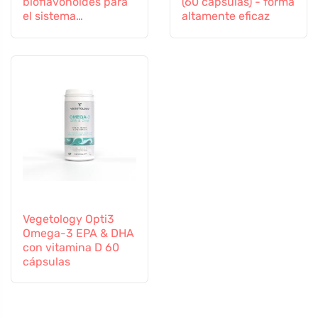
bioflavonoides para
(60 cápsulas) - forma
el sistema
altamente eficaz
inmunitario, 60
cápsulas
Vegetology Opti3
Omega-3 EPA & DHA
con vitamina D 60
cápsulas