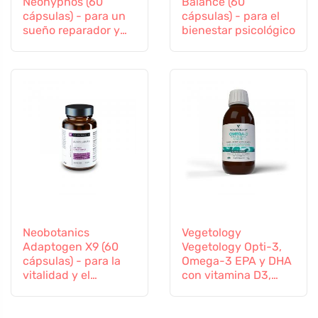
Neohypnos (60
Balance (60
cápsulas) - para un
cápsulas) - para el
sueño reparador y
bienestar psicológico
conciliar el sueño
Neobotanics
Vegetology
Adaptogen X9 (60
Vegetology Opti-3,
cápsulas) - para la
Omega-3 EPA y DHA
vitalidad y el
con vitamina D3,
bienestar mental
líquido 150 ml, sin
sabor