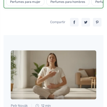
Perfumes para mujer
Perfumes para hombres
Perfume
Compartir
Petr Novák
12 min
Petr N