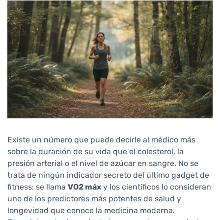
Existe un número que puede decirle al médico más
sobre la duración de su vida que el colesterol, la
presión arterial o el nivel de azúcar en sangre. No se
trata de ningún indicador secreto del último gadget de
fitness: se llama
VO2 máx
y los científicos lo consideran
uno de los predictores más potentes de salud y
longevidad que conoce la medicina moderna.