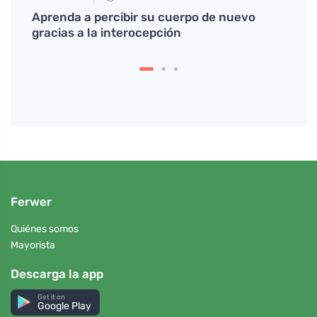
e
Aprenda a percibir su cuerpo de nuevo
Descu
s
gracias a la interocepción
reque
Ferwer
Quiénes somos
Mayorista
Descarga la app
Get it on
Google Play