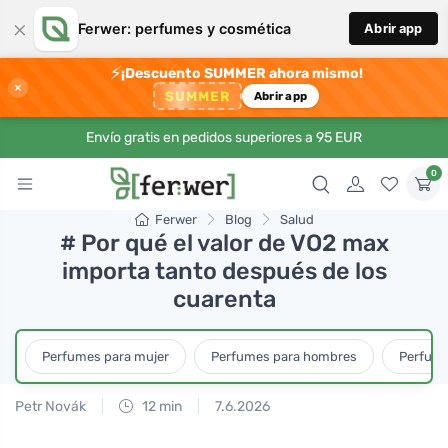
×
Ferwer: perfumes y cosmética
Abrir app
⚡
¡Descuento SUMMER ahora mismo!
×
SUMMER
Abrir app
Envío gratis en pedidos superiores a 95 EUR
0
Ferwer
Blog
Salud
# Por qué el valor de VO2 max
importa tanto después de los
cuarenta
Perfumes para mujer
Perfumes para hombres
Perfume
Petr Novák
12 min
7.6.2026