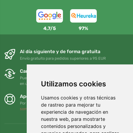
4,7/5
97%
Al día siguiente y de forma gratuita
Envío gratuito para pedidos superiores a 95 EUR
Cambios y devoluciones gratuitos
Puede devolver o cambiar su pedido en cualquier momento
Utilizamos cookies
en un plazo de 90 días
Apoyamos a Trees.org
Usamos cookies y otras técnicas
Por cada pedido plantamos un árbol. Leer más
Quiénes
de rastreo para mejorar tu
somos
.
experiencia de navegación en
nuestra web, para mostrarte
contenidos personalizados y