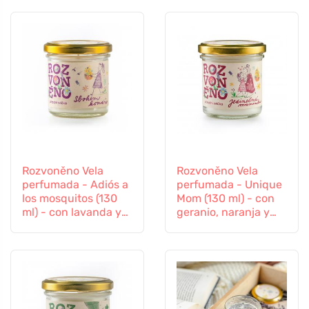
Rozvoněno Vela
Rozvoněno Vela
perfumada - Adiós a
perfumada - Unique
los mosquitos (130
Mom (130 ml) - con
ml) - con lavanda y
geranio, naranja y
hierba limón
pachulí