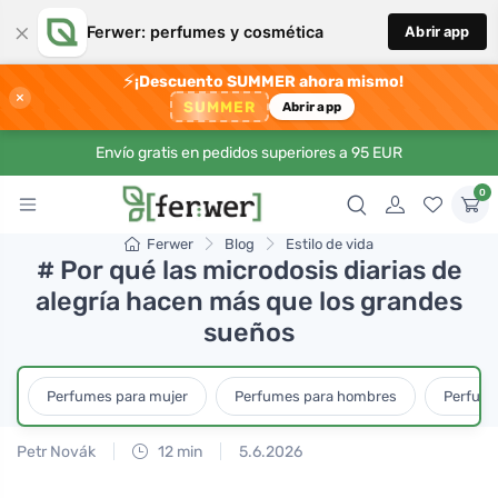
×
Ferwer: perfumes y cosmética
Abrir app
⚡
¡Descuento SUMMER ahora mismo!
×
SUMMER
Abrir app
Envío gratis en pedidos superiores a 95 EUR
0
Ferwer
Blog
Estilo de vida
# Por qué las microdosis diarias de
alegría hacen más que los grandes
sueños
Perfumes para mujer
Perfumes para hombres
Perfume
Petr Novák
12 min
5.6.2026