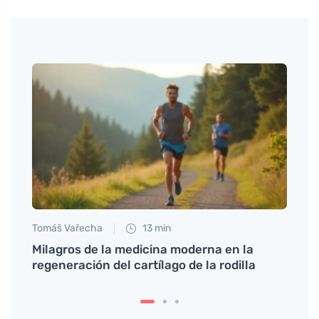
Tomáš Vařecha
13 min
Anna 
Milagros de la medicina moderna en la
Mareo
regeneración del cartílago de la rodilla
cotid