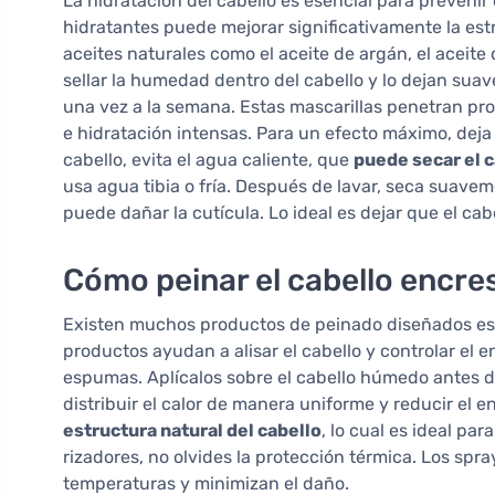
La hidratación del cabello es esencial para preven
hidratantes puede mejorar significativamente la es
aceites naturales como el aceite de argán, el aceite 
sellar la humedad dentro del cabello y lo dejan suav
una vez a la semana. Estas mascarillas penetran pr
e hidratación intensas. Para un efecto máximo, deja 
cabello, evita el agua caliente, que
puede secar el 
usa agua tibia o fría. Después de lavar, seca suaveme
puede dañar la cutícula. Lo ideal es dejar que el cabe
Cómo peinar el cabello encr
Existen muchos productos de peinado diseñados esp
productos ayudan a alisar el cabello y controlar el
espumas. Aplícalos sobre el cabello húmedo antes de
distribuir el calor de manera uniforme y reducir el 
estructura natural del cabello
, lo cual es ideal pa
rizadores, no olvides la protección térmica. Los spra
temperaturas y minimizan el daño.