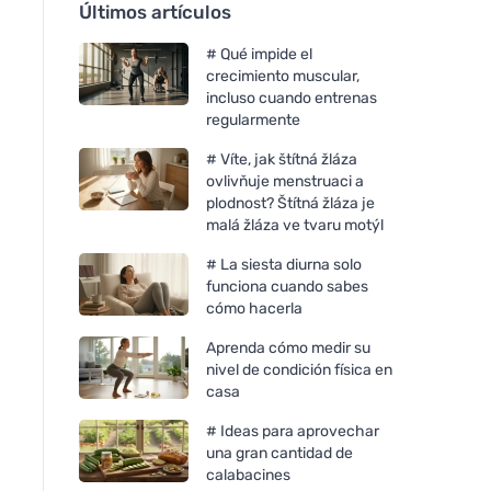
Últimos artículos
# Qué impide el
crecimiento muscular,
incluso cuando entrenas
regularmente
# Víte, jak štítná žláza
ovlivňuje menstruaci a
plodnost? Štítná žláza je
malá žláza ve tvaru motýl
# La siesta diurna solo
funciona cuando sabes
cómo hacerla
Aprenda cómo medir su
nivel de condición física en
casa
# Ideas para aprovechar
una gran cantidad de
calabacines