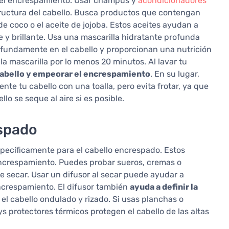
ir el encrespamiento. Usar champús y
acondicionadores
tructura del cabello. Busca productos que contengan
de coco o el aceite de jojoba. Estos aceites ayudan a
e y brillante. Usa una mascarilla hidratante profunda
ofundamente en el cabello y proporcionan una nutrición
la mascarilla por lo menos 20 minutos. Al lavar tu
cabello y empeorar el encrespamiento
. En su lugar,
nte tu cabello con una toalla, pero evita frotar, ya que
llo se seque al aire si es posible.
espado
ecíficamente para el cabello encrespado. Estos
 encrespamiento. Puedes probar sueros, cremas o
 secar. Usar un difusor al secar puede ayudar a
encrespamiento. El difusor también
ayuda a definir la
ra el cabello ondulado y rizado. Si usas planchas o
ys protectores térmicos protegen el cabello de las altas