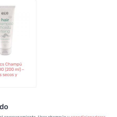
ics Champú
IO (200 ml) -
s secos y
ado