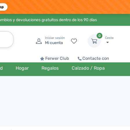
pp
ambios y devoluciones gratuitos dentro de los 90 días
0
Iniciar sesión
Cesta
Mi cuenta
Ferwer Club
Contacte con
ud
Hogar
Regalos
Calzado / Ropa