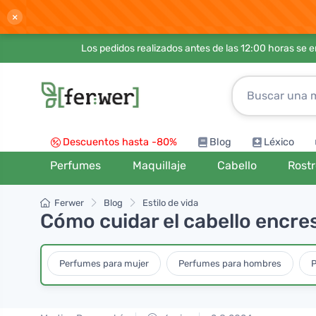
×
Los pedidos realizados antes de las 12:00 horas se 
Descuentos hasta -80%
Blog
Léxico
Perfumes
Maquillaje
Cabello
Rost
Ferwer
Blog
Estilo de vida
Cómo cuidar el cabello encr
Perfumes para mujer
Perfumes para hombres
P