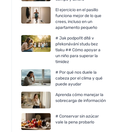
El ejercicio en el pasillo
funciona mejor de lo que
crees, incluso en un
apartamento pequeño
# Jak podpořit dítě v
překonávání studu bez
tlaku ## Cómo apoyar a
un niño para superar la
timidez
# Por qué nos duele la
cabeza por el clima y qué
puede ayudar
Aprenda cómo manejar la
sobrecarga de información
# Conservar sin azúcar
vale la pena probarlo