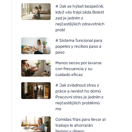
# Jak se hýbat bezpečně,
když vás trápí záda Bolest
zad je jedním z
nejčastějších zdravotních
probl
# Sistema funcional para
papeles y recibos paso a
paso
Manos secas por lavarse
con frecuencia y su
cuidado eficaz
# Jak zvládnout stres z
práce a nenést ho domů
Pracovní stres je jedním z
nejčastějších problémů
mo
Comidas frías para llevar al
trabajo le ahorrarán
tiempo y dinero