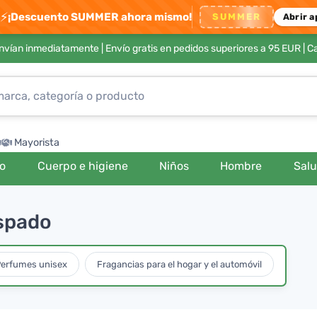
⚡
¡Descuento SUMMER ahora mismo!
SUMMER
Abrir a
envían inmediatamente |
Envío gratis en pedidos superiores a 95 EUR
| C
Mayorista
ro
Cuerpo e higiene
Niños
Hombre
Sal
espado
erfumes unisex
Fragancias para el hogar y el automóvil