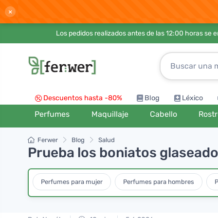
×
Los pedidos realizados antes de las 12:00 horas se 
Descuentos hasta -80%
Blog
Léxico
Perfumes
Maquillaje
Cabello
Rost
Ferwer
Blog
Salud
Prueba los boniatos glasead
Perfumes para mujer
Perfumes para hombres
P