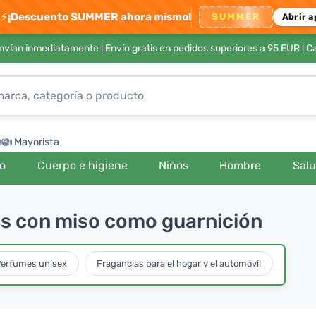
⚡
¡Descuento SUMMER ahora mismo!
SUMMER
Abrir a
envían inmediatamente |
Envío gratis en pedidos superiores a 95 EUR
| C
Mayorista
ro
Cuerpo e higiene
Niños
Hombre
Sal
os con miso como guarnición
erfumes unisex
Fragancias para el hogar y el automóvil