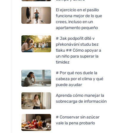
El ejercicio en el pasillo
funciona mejor de lo que
crees, incluso en un
apartamento pequeño
# Jak podpořit dítě v
překonávání studu bez
tlaku ## Cómo apoyar a
un niño para superar la
timidez
# Por qué nos duele la
cabeza por el clima y qué
Bombus Protein 30%
Chimpanzee Chimp
puede ayudar
peanut&cocolate 50g
Super bar - Muffin 
55g
Aprenda cómo manejar la
sobrecarga de información
# Conservar sin azúcar
vale la pena probarlo