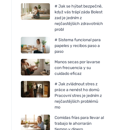
# Jak se hýbat bezpečně,
když vás trápí záda Bolest
zad je jedním z
nejčastějších zdravotních
probl
# Sistema funcional para
papeles y recibos paso a
paso
Manos secas por lavarse
con frecuencia y su
cuidado eficaz
# Jak zvládnout stres z
práce a nenést ho domů
Pracovní stres je jedním z
nejčastějších problémů
mo
Comidas frías para llevar al
trabajo le ahorrarán
tiempo y dinero