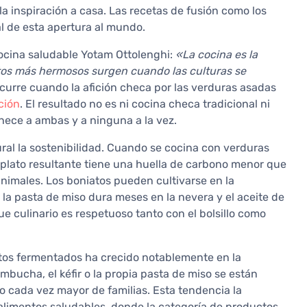
a inspiración a casa. Las recetas de fusión como los
l de esta apertura al mundo.
cocina saludable Yotam Ottolenghi:
«La cocina es la
tos más hermosos surgen cuando las culturas se
urre cuando la afición checa por las verduras asadas
ción
. El resultado no es ni cocina checa tradicional ni
nece a ambas y a ninguna a la vez.
al la sostenibilidad. Cuando se cocina con verduras
 plato resultante tiene una huella de carbono menor que
nimales. Los boniatos pueden cultivarse en la
 la pasta de miso dura meses en la nevera y el aceite de
 culinario es respetuoso tanto con el bolsillo como
ntos fermentados ha crecido notablemente en la
mbucha, el kéfir o la propia pasta de miso se están
o cada vez mayor de familias. Esta tendencia la
limentos saludables, donde la categoría de productos