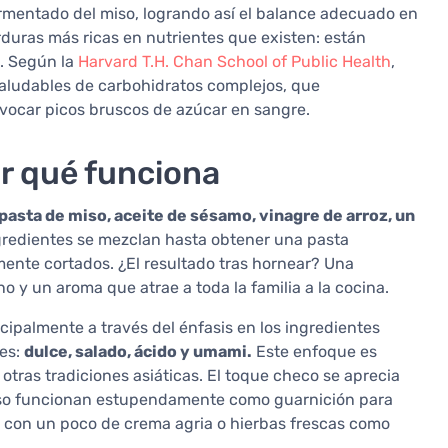
fermentado del miso, logrando así el balance adecuado en
rduras más ricas en nutrientes que existen: están
C. Según la
Harvard T.H. Chan School of Public Health
,
saludables de carbohidratos complejos, que
vocar picos bruscos de azúcar en sangre.
or qué funciona
asta de miso, aceite de sésamo, vinagre de arroz, un
gredientes se mezclan hasta obtener una pasta
ente cortados. ¿El resultado tras hornear? Una
no y un aroma que atrae a toda la familia a la cocina.
ncipalmente a través del énfasis en los ingredientes
tes:
dulce, salado, ácido y umami.
Este enfoque es
 otras tradiciones asiáticas. El toque checo se aprecia
 miso funcionan estupendamente como guarnición para
s con un poco de crema agria o hierbas frescas como