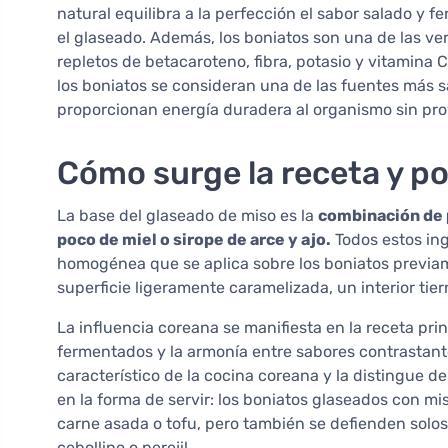
natural equilibra a la perfección el sabor salado y 
el glaseado. Además, los boniatos son una de las ve
repletos de betacaroteno, fibra, potasio y vitamina 
los boniatos se consideran una de las fuentes más 
proporcionan energía duradera al organismo sin pro
Cómo surge la receta y p
La base del glaseado de miso es la
combinación de p
poco de miel o sirope de arce y ajo.
Todos estos in
homogénea que se aplica sobre los boniatos previam
superficie ligeramente caramelizada, un interior tier
La influencia coreana se manifiesta en la receta pri
fermentados y la armonía entre sabores contrastan
característico de la cocina coreana y la distingue de
en la forma de servir: los boniatos glaseados con
carne asada o tofu, pero también se defienden solo
cebollino o perejil.