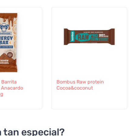
Barrita
Bombus Raw protein
- Anacardo
Cocoa&coconut
5g
 tan especial?