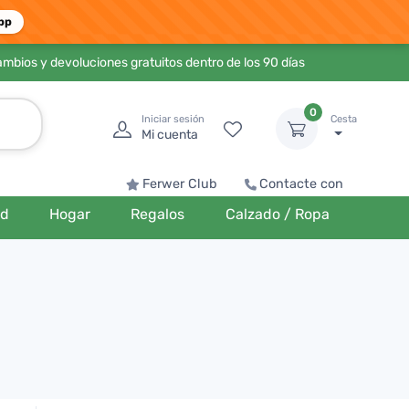
pp
ambios y devoluciones gratuitos dentro de los 90 días
0
Iniciar sesión
Cesta
Mi cuenta
Ferwer Club
Contacte con
ud
Hogar
Regalos
Calzado / Ropa