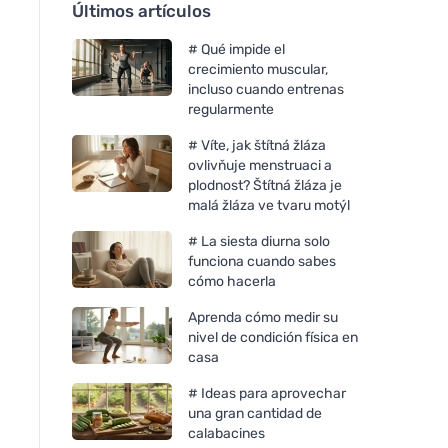
Últimos artículos
# Qué impide el
crecimiento muscular,
incluso cuando entrenas
regularmente
# Víte, jak štítná žláza
ovlivňuje menstruaci a
plodnost? Štítná žláza je
malá žláza ve tvaru motýl
# La siesta diurna solo
funciona cuando sabes
cómo hacerla
Aprenda cómo medir su
nivel de condición física en
casa
# Ideas para aprovechar
una gran cantidad de
calabacines