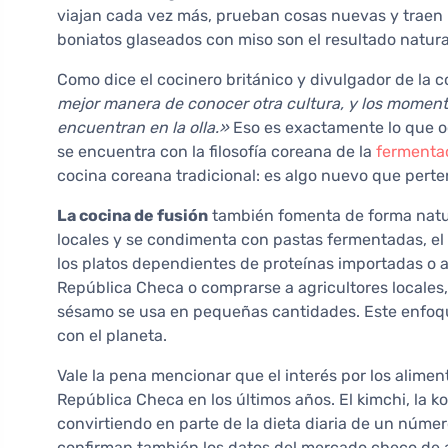
viajan cada vez más, prueban cosas nuevas y traen l
boniatos glaseados con miso son el resultado natura
Como dice el cocinero británico y divulgador de la 
mejor manera de conocer otra cultura, y los momen
encuentran en la olla.»
Eso es exactamente lo que oc
se encuentra con la filosofía coreana de la
fermenta
cocina coreana tradicional: es algo nuevo que perte
La cocina de fusión
también fomenta de forma natur
locales y se condimenta con pastas fermentadas, el
los platos dependientes de proteínas importadas o a
República Checa o comprarse a agricultores locales,
sésamo se usa en pequeñas cantidades. Este enfoque
con el planeta.
Vale la pena mencionar que el interés por los alime
República Checa en los últimos años. El kimchi, la ko
convirtiendo en parte de la dieta diaria de un númer
confirman también los datos del mercado checo de a