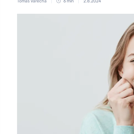
Tomáš Vařecha
6 min
2.8.2024