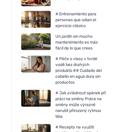
# Entrenamiento para
personas que odian el
ejercicio clásico
Un jardín sin mucho
mantenimiento es más
fácil de lo que crees
# Péče o vlasy v tvrdé
vodě bez drahých
produktů ## Cuidado del
cabello en agua dura sin
productos
# Jak zvládnout spánek při
práci na směny Práce na
směny může výrazně
narušit přirozený rytmus
těla
# Recepty na využití