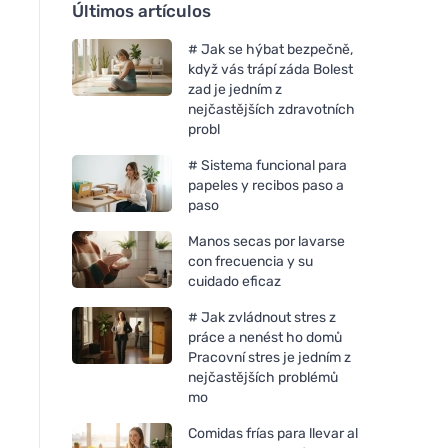
Últimos artículos
# Jak se hýbat bezpečně,
když vás trápí záda Bolest
zad je jedním z
nejčastějších zdravotních
probl
# Sistema funcional para
papeles y recibos paso a
paso
Manos secas por lavarse
con frecuencia y su
cuidado eficaz
# Jak zvládnout stres z
práce a nenést ho domů
Pracovní stres je jedním z
nejčastějších problémů
mo
Comidas frías para llevar al