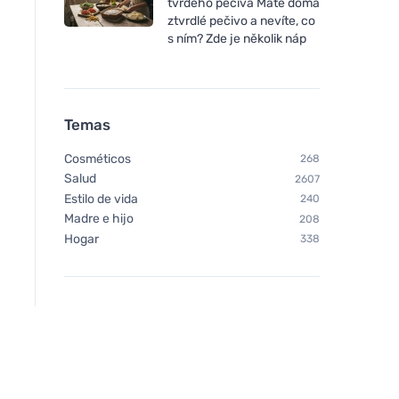
tvrdého pečiva Máte doma
ztvrdlé pečivo a nevíte, co
s ním? Zde je několik náp
Kvitok Polvo dental Shining
Ben & Anna Pasta de
Smile (25 g) - con carbón
para blanquear los 
Temas
activado
con carbón activado
Cosméticos
268
Salud
2607
Estilo de vida
240
Madre e hijo
208
Hogar
338