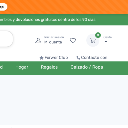
pp
ambios y devoluciones gratuitos dentro de los 90 días
0
Iniciar sesión
Cesta
Mi cuenta
Ferwer Club
Contacte con
ud
Hogar
Regalos
Calzado / Ropa