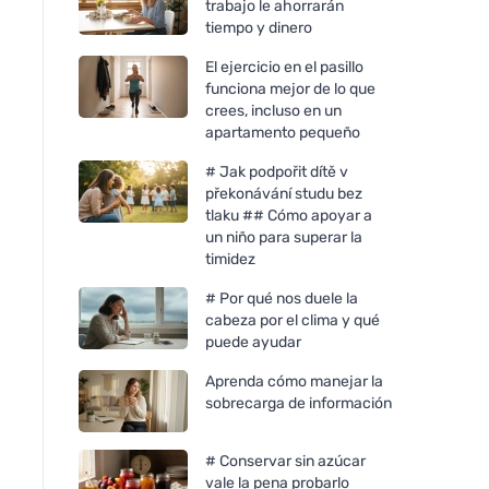
trabajo le ahorrarán
tiempo y dinero
El ejercicio en el pasillo
funciona mejor de lo que
crees, incluso en un
apartamento pequeño
# Jak podpořit dítě v
překonávání studu bez
tlaku ## Cómo apoyar a
un niño para superar la
timidez
# Por qué nos duele la
cabeza por el clima y qué
puede ayudar
Aprenda cómo manejar la
sobrecarga de información
# Conservar sin azúcar
vale la pena probarlo