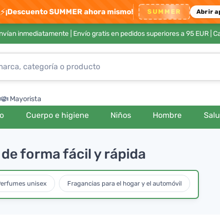
⚡
¡Descuento SUMMER ahora mismo!
SUMMER
Abrir a
envían inmediatamente |
Envío gratis en pedidos superiores a 95 EUR
| C
Mayorista
ro
Cuerpo e higiene
Niños
Hombre
Sal
de forma fácil y rápida
erfumes unisex
Fragancias para el hogar y el automóvil