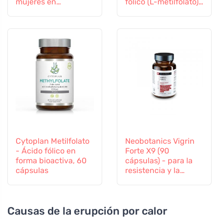
mujeres en
fólico (L-metilfolato)
transición, 60
Vitamina B12 y Zinc,
cápsulas
60 cápsulas
Cytoplan Metilfolato
Neobotanics Vigrin
- Ácido fólico en
Forte X9 (90
forma bioactiva, 60
cápsulas) - para la
cápsulas
resistencia y la
vitalidad
Causas de la erupción por calor