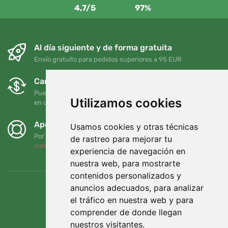
4,7/5
97%
Al día siguiente y de forma gratuita
Envío gratuito para pedidos superiores a 95 EUR
Cambios y devoluciones gratuitos
Puede devolver o cambiar su pedido en cualquier momento
Utilizamos cookies
en un plazo de 90 días
Apoyamos a Trees.org
Usamos cookies y otras técnicas
Por cada pedido plantamos un árbol. Leer más
Quiénes
de rastreo para mejorar tu
somos
.
experiencia de navegación en
nuestra web, para mostrarte
contenidos personalizados y
anuncios adecuados, para analizar
el tráfico en nuestra web y para
comprender de donde llegan
nuestros visitantes.