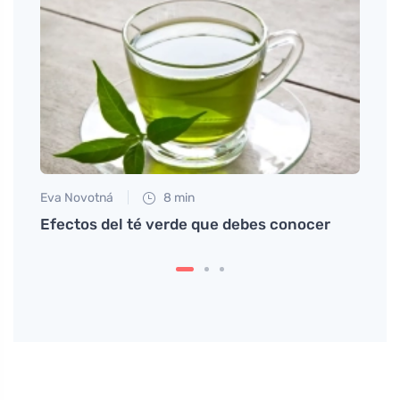
Eva Novotná
8 min
Petr N
oce
Efectos del té verde que debes conocer
Cómo 
qué e
menu