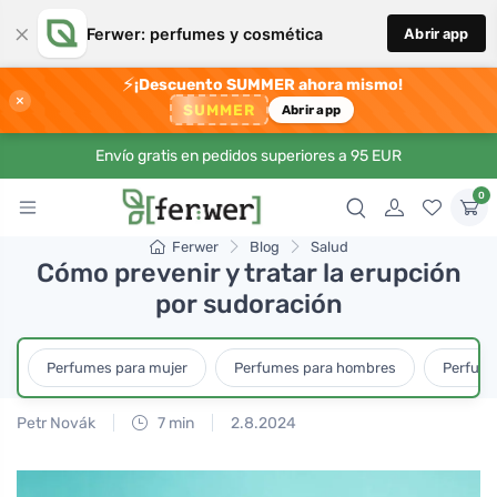
×
Ferwer: perfumes y cosmética
Abrir app
⚡
¡Descuento SUMMER ahora mismo!
×
SUMMER
Abrir app
Envío gratis en pedidos superiores a 95 EUR
0
Ferwer
Blog
Salud
Cómo prevenir y tratar la erupción
por sudoración
Perfumes para mujer
Perfumes para hombres
Perfume
Petr Novák
7 min
2.8.2024