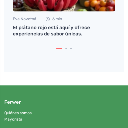
Eva Novotná
6 min
Petr N
El plátano rojo está aquí y ofrece
Obatz
experiencias de sabor únicas.
chec
Ferwer
Quiénes somos
Mayorista