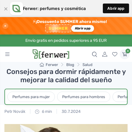
×
Ferwer: perfumes y cosmética
Abrir app
⚡
¡Descuento SUMMER ahora mismo!
×
SUMMER
Abrir app
Envío gratis en pedidos superiores a 95 EUR
0
Ferwer
Blog
Salud
Consejos para dormir rápidamente y
mejorar la calidad del sueño
Perfumes para mujer
Perfumes para hombres
Perfume
Petr Novák
6 min
30.7.2024