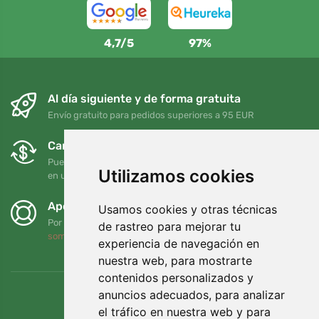
4,7/5
97%
Al día siguiente y de forma gratuita
Envío gratuito para pedidos superiores a 95 EUR
Cambios y devoluciones gratuitos
Puede devolver o cambiar su pedido en cualquier momento
Utilizamos cookies
en un plazo de 90 días
Apoyamos a Trees.org
Usamos cookies y otras técnicas
Por cada pedido plantamos un árbol. Leer más
Quiénes
de rastreo para mejorar tu
somos
.
experiencia de navegación en
nuestra web, para mostrarte
contenidos personalizados y
anuncios adecuados, para analizar
el tráfico en nuestra web y para