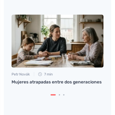
Petr Novák
7 min
Anna 
Mujeres atrapadas entre dos generaciones
Causa
conse