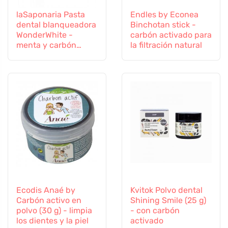
laSaponaria Pasta
Endles by Econea
dental blanqueadora
Binchotan stick -
WonderWhite -
carbón activado para
menta y carbón
la filtración natural
activado BIO (75 ml)
Ecodis Anaé by
Kvitok Polvo dental
Carbón activo en
Shining Smile (25 g)
polvo (30 g) - limpia
- con carbón
los dientes y la piel
activado