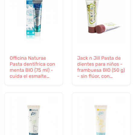
Officina Naturae
Jack n Jill Pasta de
Pasta dentífrica con
dientes para niños -
menta BIO (75 ml) -
frambuesa BIO (50 g)
cuida el esmalte
- sin flúor, con
dental y las encías
extracto de
caléndula orgánica