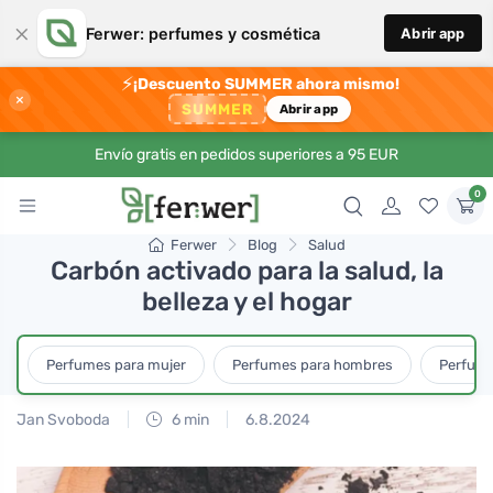
×
Ferwer: perfumes y cosmética
Abrir app
⚡
¡Descuento SUMMER ahora mismo!
×
SUMMER
Abrir app
Envío gratis en pedidos superiores a 95 EUR
0
Ferwer
Blog
Salud
Carbón activado para la salud, la
belleza y el hogar
Perfumes para mujer
Perfumes para hombres
Perfume
Jan Svoboda
6 min
6.8.2024