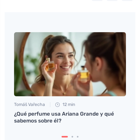
Tomáš Vařecha
12 min
Tomáš
dad
¿Qué perfume usa Ariana Grande y qué
Cosmé
sabemos sobre él?
con s