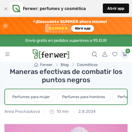
×
Ferwer: perfumes y cosmética
Abrir app
⚡
¡Descuento SUMMER ahora mismo!
×
SUMMER
Abrir app
Envío gratis en pedidos superiores a 95 EUR
0
Ferwer
Blog
Cosméticos
Maneras efectivas de combatir los
puntos negros
Perfumes para mujer
Perfumes para hombres
Perfume
Anna Procházková
10 min
2.8.2024