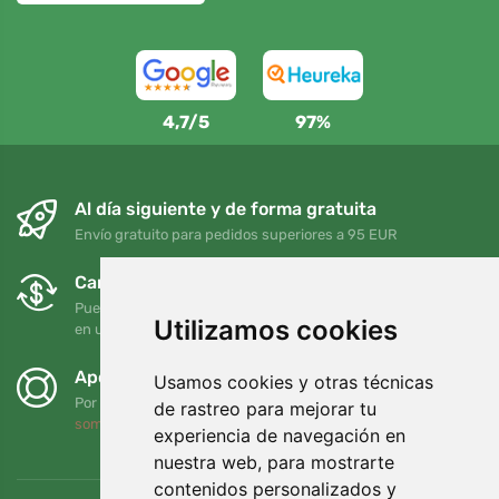
4,7/5
97%
Al día siguiente y de forma gratuita
Envío gratuito para pedidos superiores a 95 EUR
Cambios y devoluciones gratuitos
Puede devolver o cambiar su pedido en cualquier momento
Utilizamos cookies
en un plazo de 90 días
Apoyamos a Trees.org
Usamos cookies y otras técnicas
Por cada pedido plantamos un árbol. Leer más
Quiénes
de rastreo para mejorar tu
somos
.
experiencia de navegación en
nuestra web, para mostrarte
contenidos personalizados y