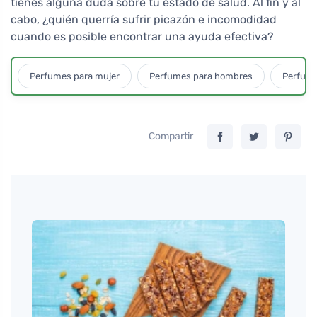
tienes alguna duda sobre tu estado de salud. Al fin y al
cabo, ¿quién querría sufrir picazón e incomodidad
cuando es posible encontrar una ayuda efectiva?
Perfumes para mujer
Perfumes para hombres
Perfume
Compartir