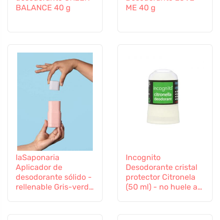
BALANCE 40 g
ME 40 g
laSaponaria
Incognito
Aplicador de
Desodorante cristal
desodorante sólido -
protector Citronela
rellenable Gris-verde
(50 ml) - no huele a
- en elegantes
insectos molestos
colores