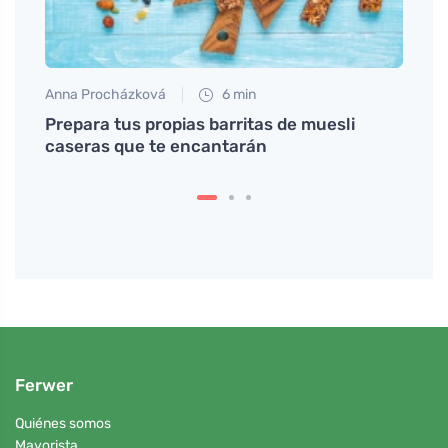
Anna Procházková
6 min
Tomáš
rse
Prepara tus propias barritas de muesli
Cucam
caseras que te encantarán
desde
Ferwer
Quiénes somos
Mayorista