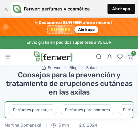
×
Ferwer: perfumes y cosmética
Abrir app
⚡
¡Descuento SUMMER ahora mismo!
×
SUMMER
Abrir app
Envío gratis en pedidos superiores a 95 EUR
0
Ferwer
Blog
Salud
Consejos para la prevención y
tratamiento de erupciones cutáneas
en las axilas
Perfumes para mujer
Perfumes para hombres
Perfume
Martina Domanská
5 min
2.8.2024