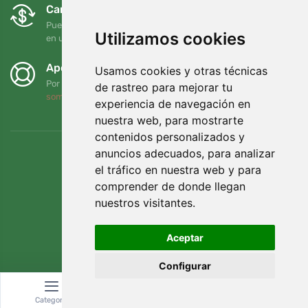
Cambios y devoluciones gratuitos
Puede devolver o cambiar su pedido en cualquier momento
Utilizamos cookies
en un plazo de 90 días
Apoyamos a Trees.org
Usamos cookies y otras técnicas
Por cada pedido plantamos un árbol. Leer más
Quiénes
de rastreo para mejorar tu
somos
.
experiencia de navegación en
nuestra web, para mostrarte
contenidos personalizados y
anuncios adecuados, para analizar
el tráfico en nuestra web y para
comprender de donde llegan
nuestros visitantes.
Aceptar
Configurar
© Topshelf s.r.o. Todos los derechos reservados.
Categoría
Buscar
Cesta