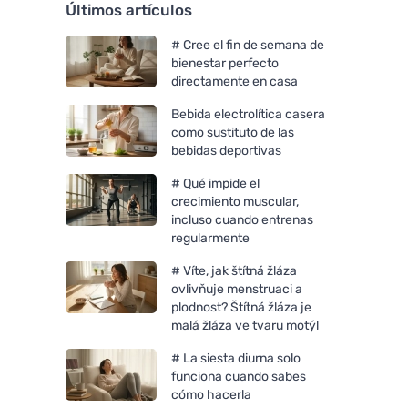
Últimos artículos
# Cree el fin de semana de
bienestar perfecto
directamente en casa
Bebida electrolítica casera
como sustituto de las
bebidas deportivas
# Qué impide el
crecimiento muscular,
incluso cuando entrenas
regularmente
# Víte, jak štítná žláza
ovlivňuje menstruaci a
plodnost? Štítná žláza je
malá žláza ve tvaru motýl
# La siesta diurna solo
funciona cuando sabes
cómo hacerla