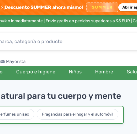
⚡
¡Descuento SUMMER ahora mismo!
SUMMER
Abrir a
envían inmediatamente |
Envío gratis en pedidos superiores a 95 EUR
| C
Mayorista
ro
Cuerpo e higiene
Niños
Hombre
Sal
atural para tu cuerpo y mente
erfumes unisex
Fragancias para el hogar y el automóvil