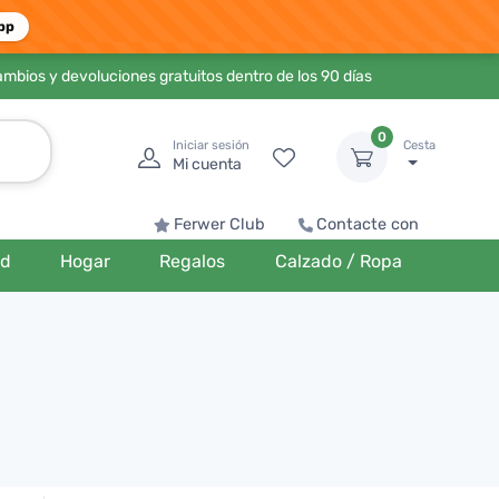
pp
ambios y devoluciones gratuitos dentro de los 90 días
0
Iniciar sesión
Cesta
Mi cuenta
Ferwer Club
Contacte con
ud
Hogar
Regalos
Calzado / Ropa