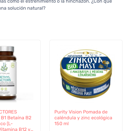
as como el estreñimiento o la hinchazón. ¿Con qué
una solución natural?
ACTORES
Purity Vision Pomada de
 B1 Betaína B2
caléndula y zinc ecológica
ico (L-
150 ml
 Vitamina B12 y