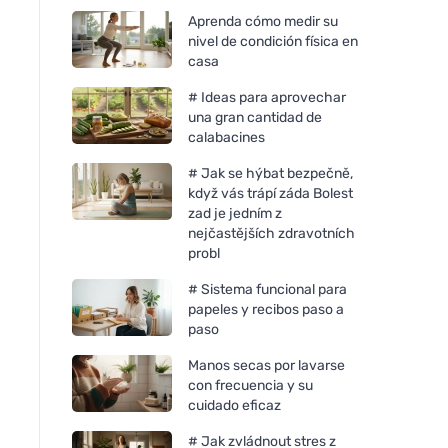
Aprenda cómo medir su
nivel de condición física en
casa
# Ideas para aprovechar
una gran cantidad de
calabacines
# Jak se hýbat bezpečně,
když vás trápí záda Bolest
zad je jedním z
nejčastějších zdravotních
probl
# Sistema funcional para
papeles y recibos paso a
paso
Manos secas por lavarse
con frecuencia y su
cuidado eficaz
# Jak zvládnout stres z