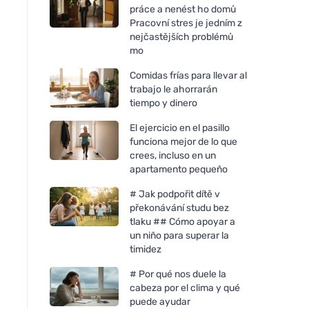
práce a nenést ho domů
Pracovní stres je jedním z
nejčastějších problémů
mo
Comidas frías para llevar al
trabajo le ahorrarán
tiempo y dinero
El ejercicio en el pasillo
funciona mejor de lo que
Vegetology Opti3 Omega-3
crees, incluso en un
EPA & DHA con vitamina D
apartamento pequeño
60 cápsulas
# Jak podpořit dítě v
překonávání studu bez
tlaku ## Cómo apoyar a
un niño para superar la
timidez
# Por qué nos duele la
cabeza por el clima y qué
puede ayudar