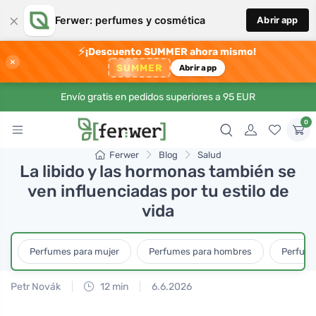
×
Ferwer: perfumes y cosmética
Abrir app
⚡
¡Descuento SUMMER ahora mismo!
×
SUMMER
Abrir app
Envío gratis en pedidos superiores a 95 EUR
0
Ferwer
Blog
Salud
La libido y las hormonas también se
ven influenciadas por tu estilo de
vida
Perfumes para mujer
Perfumes para hombres
Perfume
Petr Novák
12 min
6.6.2026