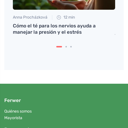
Anna Procházková
12 min
Petr N
ara un
Cómo el té para los nervios ayuda a
Descu
manejar la presión y el estrés
jardí
Ferwer
Quiénes somos
Mayorista