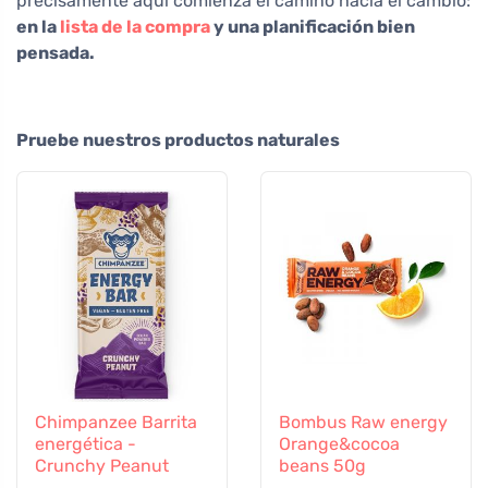
precisamente aquí comienza el camino hacia el cambio:
en la
lista de la compra
y una planificación bien
pensada.
Pruebe nuestros productos naturales
Chimpanzee Barrita
Bombus Raw energy
energética -
Orange&cocoa
Crunchy Peanut
beans 50g