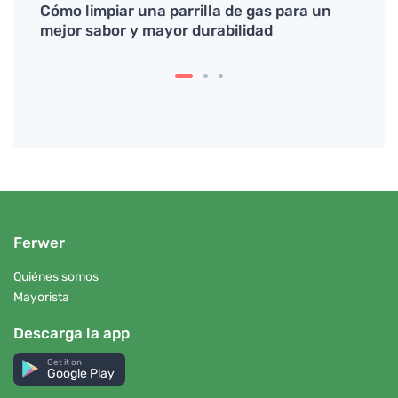
así
Cómo limpiar una parrilla de gas para un
Cómo 
mejor sabor y mayor durabilidad
sucio
Ferwer
Quiénes somos
Mayorista
Descarga la app
Get it on
Google Play