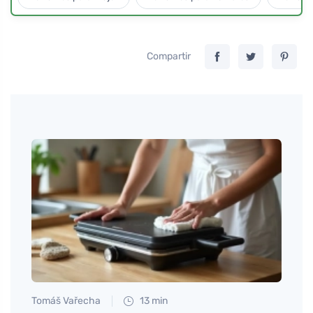
Compartir
Tomáš Vařecha
13 min
Petr N