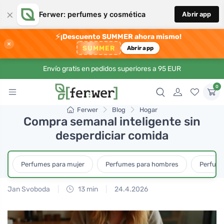
×
Ferwer: perfumes y cosmética
Abrir app
⚡
¡Descuento SUMMER ahora mismo!
×
SUMMER
Abrir app
Envío gratis en pedidos superiores a 95 EUR
0
Ferwer
Blog
Hogar
Compra semanal inteligente sin
desperdiciar comida
Perfumes para mujer
Perfumes para hombres
Perfume
Jan Svoboda
13 min
24.4.2026