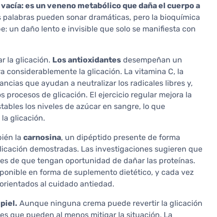
 vacía: es un veneno metabólico que daña el cuerpo a
 palabras pueden sonar dramáticas, pero la bioquímica
e: un daño lento e invisible que solo se manifiesta con
r la glicación.
Los antioxidantes
desempeñan un
a considerablemente la glicación. La vitamina C, la
ancias que ayudan a neutralizar los radicales libres y,
 procesos de glicación. El ejercicio regular mejora la
stables los niveles de azúcar en sangre, lo que
la glicación.
bién la
carnosina
, un dipéptido presente de forma
glicación demostradas. Las investigaciones sugieren que
tes de que tengan oportunidad de dañar las proteínas.
sponible en forma de suplemento dietético, y cada vez
orientados al cuidado antiedad.
piel.
Aunque ninguna crema puede revertir la glicación
tes que pueden al menos mitigar la situación. La