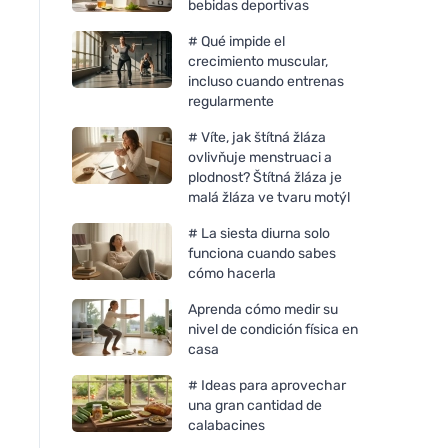
bebidas deportivas
# Qué impide el
crecimiento muscular,
incluso cuando entrenas
regularmente
# Víte, jak štítná žláza
ovlivňuje menstruaci a
plodnost? Štítná žláza je
malá žláza ve tvaru motýl
# La siesta diurna solo
funciona cuando sabes
cómo hacerla
Aprenda cómo medir su
nivel de condición física en
casa
# Ideas para aprovechar
una gran cantidad de
calabacines