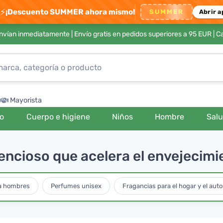
⚡
¡Descuento SUMMER ahora mismo!
SUMMER
Abrir a
envían inmediatamente |
Envío gratis en pedidos superiores a 95 EUR
| C
Mayorista
ro
Cuerpo e higiene
Niños
Hombre
Sal
encioso que acelera el envejecimie
a hombres
Perfumes unisex
Fragancias para el hogar y el aut