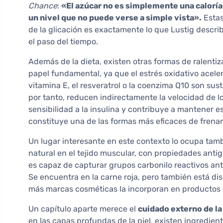
Chance
:
«El azúcar no es simplemente una caloría
un nivel que no puede verse a simple vista».
Estas
de la glicación es exactamente lo que Lustig describ
el paso del tiempo.
Además de la dieta, existen otras formas de ralentiza
papel fundamental, ya que el estrés oxidativo aceler
vitamina E, el resveratrol o la coenzima Q10 son sust
por tanto, reducen indirectamente la velocidad de los
sensibilidad a la insulina y contribuye a mantener e
constituye una de las formas más eficaces de frenar 
Un lugar interesante en este contexto lo ocupa tam
natural en el tejido muscular, con propiedades anti
es capaz de capturar grupos carbonilo reactivos an
Se encuentra en la carne roja, pero también está di
más marcas cosméticas la incorporan en productos 
Un capítulo aparte merece el
cuidado externo de la 
en las capas profundas de la piel, existen ingredien