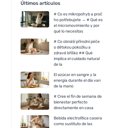
Últimos artículos
# Co es mikropohyb a proč
ho potřebujete → # Qué es
el micromovimiento y por
qué lo necesitas
# Co obnáší přírodní péče
o dětskou pokožku a
zdravé bříško ## Qué
implica el cuidado natural
de la
El azúcar en sangre y la
energía durante el día van
de la mano
# Cree el fin de semana de
bienestar perfecto
directamente en casa
Bebida electrolítica casera
como sustituto de las