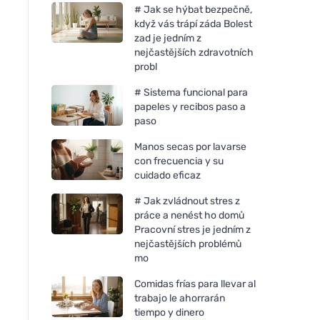
# Jak se hýbat bezpečně,
když vás trápí záda Bolest
zad je jedním z
nejčastějších zdravotních
probl
# Sistema funcional para
papeles y recibos paso a
paso
Manos secas por lavarse
con frecuencia y su
cuidado eficaz
# Jak zvládnout stres z
práce a nenést ho domů
Pracovní stres je jedním z
nejčastějších problémů
mo
Comidas frías para llevar al
trabajo le ahorrarán
tiempo y dinero