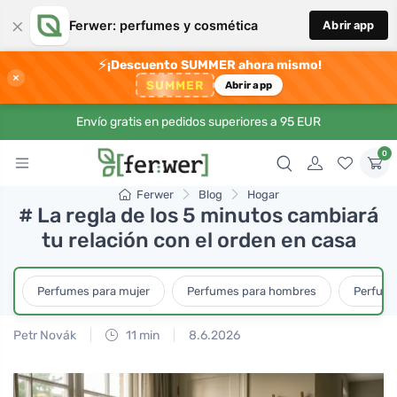
×
Ferwer: perfumes y cosmética
Abrir app
⚡
¡Descuento SUMMER ahora mismo!
×
SUMMER
Abrir app
Envío gratis en pedidos superiores a 95 EUR
0
Ferwer
Blog
Hogar
# La regla de los 5 minutos cambiará
tu relación con el orden en casa
Perfumes para mujer
Perfumes para hombres
Perfume
Petr Novák
11 min
8.6.2026