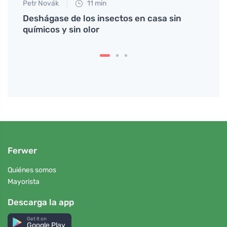
Petr Novák
11 min
Tomáš
Deshágase de los insectos en casa sin
Cómo 
químicos y sin olor
limpi
Ferwer
Quiénes somos
Mayorista
Descarga la app
Get it on
Google Play