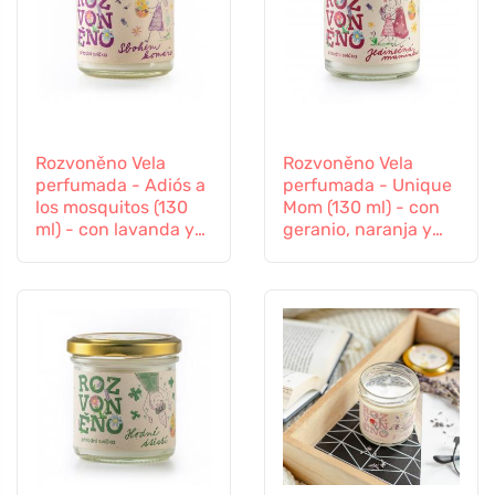
Rozvoněno Vela
Rozvoněno Vela
perfumada - Adiós a
perfumada - Unique
los mosquitos (130
Mom (130 ml) - con
ml) - con lavanda y
geranio, naranja y
hierba limón
pachulí