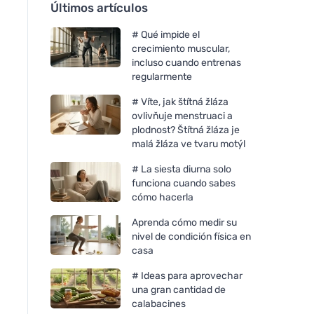
Últimos artículos
# Qué impide el
crecimiento muscular,
incluso cuando entrenas
regularmente
# Víte, jak štítná žláza
ovlivňuje menstruaci a
plodnost? Štítná žláza je
malá žláza ve tvaru motýl
# La siesta diurna solo
funciona cuando sabes
cómo hacerla
Aprenda cómo medir su
nivel de condición física en
casa
# Ideas para aprovechar
una gran cantidad de
calabacines