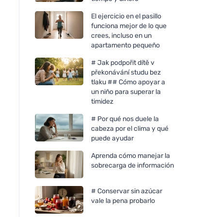
El ejercicio en el pasillo
funciona mejor de lo que
crees, incluso en un
apartamento pequeño
# Jak podpořit dítě v
překonávání studu bez
tlaku ## Cómo apoyar a
un niño para superar la
timidez
# Por qué nos duele la
cabeza por el clima y qué
puede ayudar
Aprenda cómo manejar la
sobrecarga de información
# Conservar sin azúcar
vale la pena probarlo