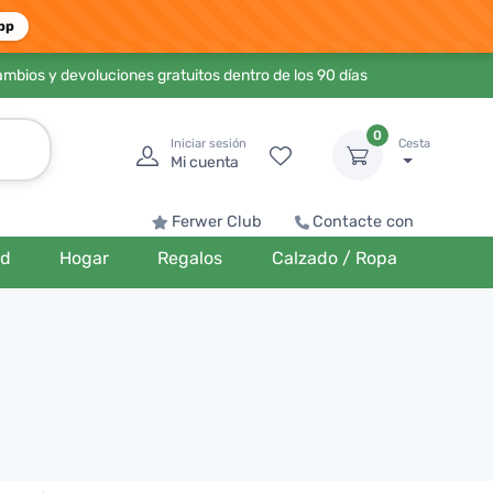
pp
ambios y devoluciones gratuitos dentro de los 90 días
0
Iniciar sesión
Cesta
Mi cuenta
Ferwer Club
Contacte con
ud
Hogar
Regalos
Calzado / Ropa