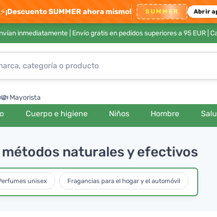
⚡
¡Descuento SUMMER ahora mismo!
SUMMER
Abrir a
envían inmediatamente |
Envío gratis en pedidos superiores a 95 EUR
| C
Mayorista
ro
Cuerpo e higiene
Niños
Hombre
Sal
 métodos naturales y efectivos
Perfumes unisex
Fragancias para el hogar y el automóvil