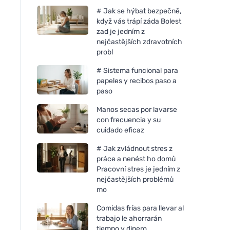
# Jak se hýbat bezpečně,
když vás trápí záda Bolest
zad je jedním z
nejčastějších zdravotních
probl
# Sistema funcional para
papeles y recibos paso a
paso
Manos secas por lavarse
con frecuencia y su
cuidado eficaz
# Jak zvládnout stres z
práce a nenést ho domů
Pracovní stres je jedním z
nejčastějších problémů
mo
Comidas frías para llevar al
trabajo le ahorrarán
tiempo y dinero