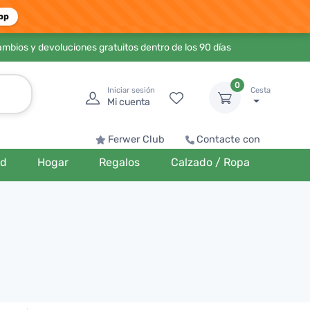
pp
ambios y devoluciones gratuitos dentro de los 90 días
0
Iniciar sesión
Cesta
Mi cuenta
Ferwer Club
Contacte con
ud
Hogar
Regalos
Calzado / Ropa