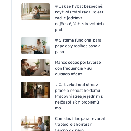
# Jak se hýbat bezpečně,
když vás trápí záda Bolest
zad je jedním z
nejčastějších zdravotních
probl
# Sistema funcional para
papeles y recibos paso a
paso
Manos secas por lavarse
con frecuencia y su
cuidado eficaz
# Jak zvládnout stres z
práce a nenést ho domů
Pracovní stres je jedním z
nejčastějších problémů
mo
Comidas frías para llevar al
trabajo le ahorrarán
tiempo y dinero