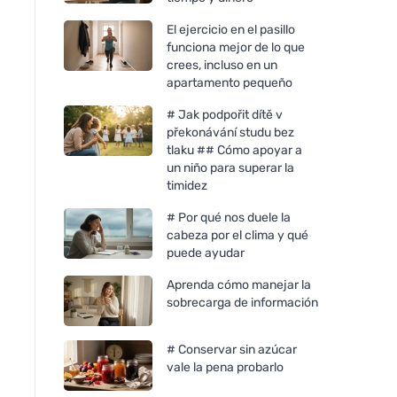
El ejercicio en el pasillo
funciona mejor de lo que
crees, incluso en un
apartamento pequeño
# Jak podpořit dítě v
překonávání studu bez
tlaku ## Cómo apoyar a
un niño para superar la
timidez
# Por qué nos duele la
cabeza por el clima y qué
puede ayudar
Aprenda cómo manejar la
sobrecarga de información
# Conservar sin azúcar
vale la pena probarlo