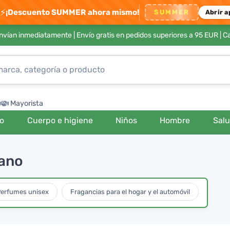
⚡
¡Descuento SUMMER ahora mismo!
SUMMER
Abrir a
envían inmediatamente |
Envío gratis en pedidos superiores a 95 EUR
| C
Mayorista
ro
Cuerpo e higiene
Niños
Hombre
Sal
rano
erfumes unisex
Fragancias para el hogar y el automóvil