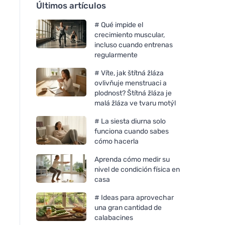
Últimos artículos
# Qué impide el
crecimiento muscular,
incluso cuando entrenas
regularmente
# Víte, jak štítná žláza
ovlivňuje menstruaci a
plodnost? Štítná žláza je
malá žláza ve tvaru motýl
# La siesta diurna solo
funciona cuando sabes
cómo hacerla
Aprenda cómo medir su
nivel de condición física en
casa
# Ideas para aprovechar
una gran cantidad de
calabacines