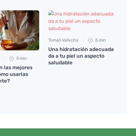
Tomáš Vařecha
5 min
Una hidratación adecuada
da a tu piel un aspecto
5 min
saludable
n las mejores
cómo usarlas
nte?