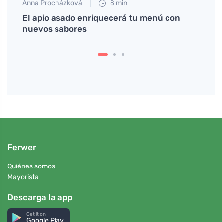
Anna Procházková
8 min
Petr N
ínas
El apio asado enriquecerá tu menú con
# El 
nuevos sabores
maner
Ferwer
Quiénes somos
Mayorista
Descarga la app
Get it on
Google Play