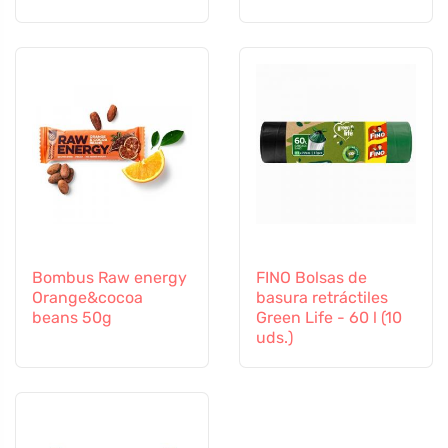
Bombus Raw energy
FINO Bolsas de
Orange&cocoa
basura retráctiles
beans 50g
Green Life - 60 l (10
uds.)