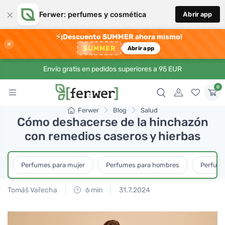
×
Ferwer: perfumes y cosmética
Abrir app
⚡
¡Descuento SUMMER ahora mismo!
×
SUMMER
Abrir app
Envío gratis en pedidos superiores a 95 EUR
0
Ferwer
Blog
Salud
Cómo deshacerse de la hinchazón
con remedios caseros y hierbas
Perfumes para mujer
Perfumes para hombres
Perfume
Tomáš Vařecha
6 min
31.7.2024