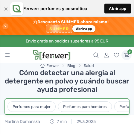
×
Ferwer: perfumes y cosmética
Abrir app
⚡
¡Descuento SUMMER ahora mismo!
×
SUMMER
Abrir app
Envío gratis en pedidos superiores a 95 EUR
0
Ferwer
Blog
Salud
Cómo detectar una alergia al
detergente en polvo y cuándo buscar
ayuda profesional
Perfumes para mujer
Perfumes para hombres
Perfume
Martina Domanská
7 min
29.3.2025