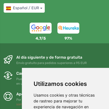
Español / EUR
4,7/5
97%
Al día siguiente y de forma gratuita
Envío gratuito para pedidos superiores a 95 EUR
Cambios y devoluciones gratuitos
Puede devolver o cambiar su pedido en cualquier momento
Utilizamos cookies
en un plazo de 90 días
Apoyamos a Trees.org
Usamos cookies y otras técnicas
Por cada pedido plantamos un árbol. Leer más
Quiénes
de rastreo para mejorar tu
somos
.
experiencia de navegación en