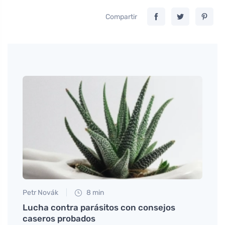
Compartir
Petr Novák
8 min
Petr N
o
Lucha contra parásitos con consejos
# Cóm
caseros probados
casa