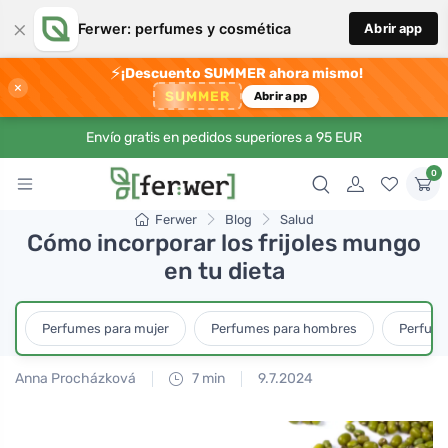
×
Ferwer: perfumes y cosmética
Abrir app
⚡
¡Descuento SUMMER ahora mismo!
×
SUMMER
Abrir app
Envío gratis en pedidos superiores a 95 EUR
0
Ferwer
Blog
Salud
Cómo incorporar los frijoles mungo
en tu dieta
Perfumes para mujer
Perfumes para hombres
Perfume
Anna Procházková
7 min
9.7.2024