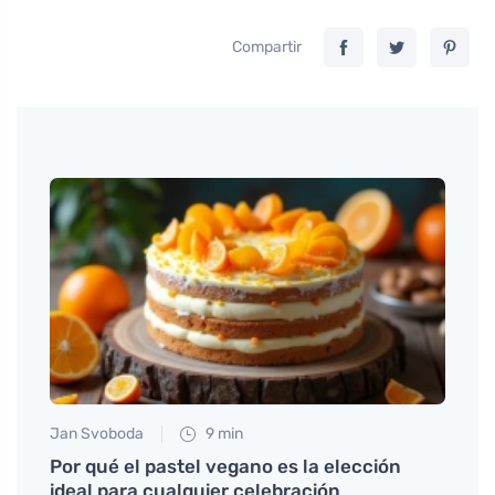
Compartir
Jan Svoboda
9 min
Jan S
Por qué el pastel vegano es la elección
Descu
ideal para cualquier celebración
antig