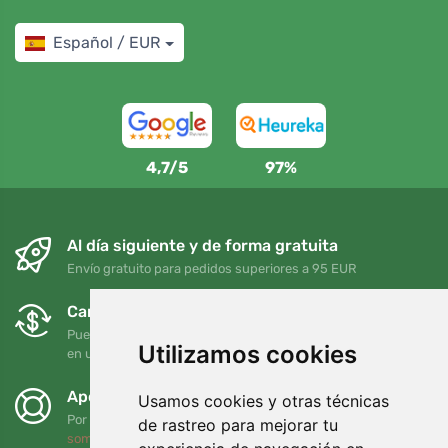
Español / EUR
4,7/5
97%
Al día siguiente y de forma gratuita
Envío gratuito para pedidos superiores a 95 EUR
Cambios y devoluciones gratuitos
Puede devolver o cambiar su pedido en cualquier momento
Utilizamos cookies
en un plazo de 90 días
Apoyamos a Trees.org
Usamos cookies y otras técnicas
Por cada pedido plantamos un árbol. Leer más
Quiénes
de rastreo para mejorar tu
somos
.