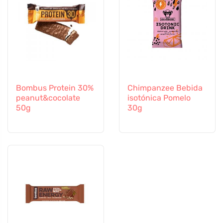
Bombus Protein 30%
Chimpanzee Bebida
peanut&cocolate
isotónica Pomelo
50g
30g