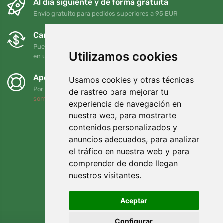
Al día siguiente y de forma gratuita
Envío gratuito para pedidos superiores a 95 EUR
Cambios y devoluciones gratuitos
Puede devolver o cambiar su pedido en cualquier momento
Utilizamos cookies
en un plazo de 90 días
Apoyamos a Trees.org
Usamos cookies y otras técnicas
Por cada pedido plantamos un árbol. Leer más
Quiénes
de rastreo para mejorar tu
somos
.
experiencia de navegación en
nuestra web, para mostrarte
contenidos personalizados y
anuncios adecuados, para analizar
el tráfico en nuestra web y para
comprender de donde llegan
nuestros visitantes.
Aceptar
Configurar