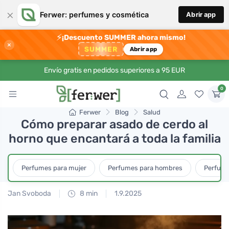
×
Ferwer: perfumes y cosmética
Abrir app
⚡
¡Descuento SUMMER ahora mismo!
×
SUMMER
Abrir app
Envío gratis en pedidos superiores a 95 EUR
0
Ferwer
Blog
Salud
Cómo preparar asado de cerdo al
horno que encantará a toda la familia
Perfumes para mujer
Perfumes para hombres
Perfume
Jan Svoboda
8 min
1.9.2025