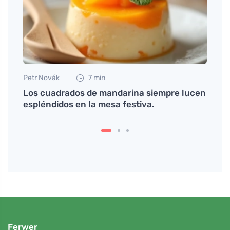
Petr Novák
7 min
Eva No
ho
Los cuadrados de mandarina siempre lucen
Descu
každé
espléndidos en la mesa festiva.
apoya
Ferwer