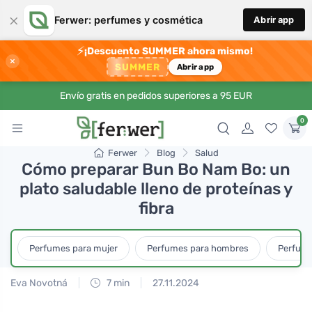
×
Ferwer: perfumes y cosmética
Abrir app
⚡
¡Descuento SUMMER ahora mismo!
×
SUMMER
Abrir app
Envío gratis en pedidos superiores a 95 EUR
0
Ferwer
Blog
Salud
Cómo preparar Bun Bo Nam Bo: un
plato saludable lleno de proteínas y
fibra
Perfumes para mujer
Perfumes para hombres
Perfume
Eva Novotná
7 min
27.11.2024