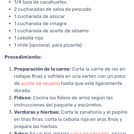
1/4 taza de cacahuetes
2 cucharadas de salsa de pescado
1 cucharada de azúcar
1 cucharada de vinagre
1 cucharada de aceite de sésamo
1 cebolla roja
1 chile (opcional, para picante)
Procedimiento:
Preparación de la carne:
Corta la carne de res en
rodajas finas y sofríela en una sartén con un poco
de
aceite de sésamo
hasta que esté ligeramente
dorada.
Fideos:
Cocina los fideos de arroz según las
instrucciones del paquete y escúrrelos.
Verduras y hierbas:
Corta la zanahoria y el pepino
en tiras finas, corta la cebolla roja en aros finos y
prepara las hierbas.
Salsa:
En un bol, mezcla
salsa de pescado
, azúcar,