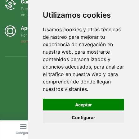
Cambios y devoluciones gratuitos
Puede devolver o cambiar su pedido en cualquier momento
Utilizamos cookies
en un plazo de 90 días
Apoyamos a Trees.org
Usamos cookies y otras técnicas
Por cada pedido plantamos un árbol. Leer más
Quiénes
de rastreo para mejorar tu
somos
.
experiencia de navegación en
nuestra web, para mostrarte
contenidos personalizados y
anuncios adecuados, para analizar
el tráfico en nuestra web y para
comprender de donde llegan
nuestros visitantes.
Aceptar
Configurar
© Topshelf s.r.o. Todos los derechos reservados.
Categoría
Buscar
Cesta