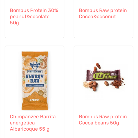
Bombus Protein 30%
Bombus Raw protein
peanut&cocolate
Cocoa&coconut
50g
Chimpanzee Barrita
Bombus Raw protein
energética
Cocoa beans 50g
Albaricoque 55 g