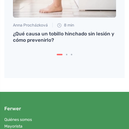
Anna Procházková
8 min
Jan S
¿Qué causa un tobillo hinchado sin lesión y
Cómo 
cómo prevenirlo?
y mas
Ferwer
Quiénes somos
Mayorista