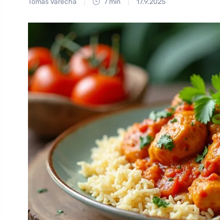
Tomáš Vařecha
7 min
17.9.2025