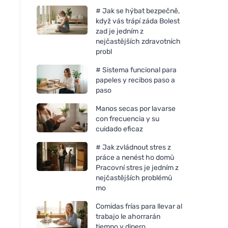
# Jak se hýbat bezpečně,
když vás trápí záda Bolest
zad je jedním z
nejčastějších zdravotních
probl
# Sistema funcional para
papeles y recibos paso a
paso
Manos secas por lavarse
con frecuencia y su
cuidado eficaz
# Jak zvládnout stres z
práce a nenést ho domů
Pracovní stres je jedním z
nejčastějších problémů
mo
Comidas frías para llevar al
trabajo le ahorrarán
tiempo y dinero