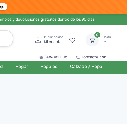
pp
ambios y devoluciones gratuitos dentro de los 90 días
0
Iniciar sesión
Cesta
Mi cuenta
Ferwer Club
Contacte con
ud
Hogar
Regalos
Calzado / Ropa