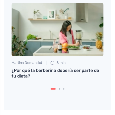
Martina Domanská
8 min
Petr N
iar
¿Por qué la berberina debería ser parte de
Las p
tu dieta?
reemp
liger