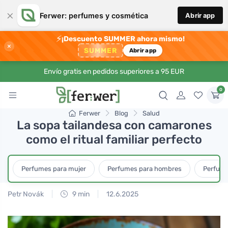
×
Ferwer: perfumes y cosmética
Abrir app
⚡
¡Descuento SUMMER ahora mismo!
×
SUMMER
Abrir app
Envío gratis en pedidos superiores a 95 EUR
0
Ferwer
Blog
Salud
La sopa tailandesa con camarones
como el ritual familiar perfecto
Perfumes para mujer
Perfumes para hombres
Perfume
Petr Novák
9 min
12.6.2025