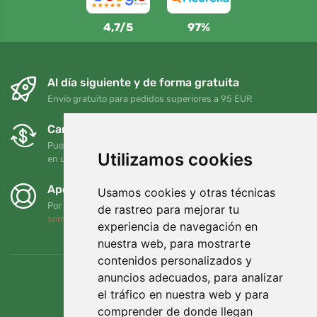
4,7/5
97%
Al día siguiente y de forma gratuita
Envío gratuito para pedidos superiores a 95 EUR
Cambios y devoluciones gratuitos
Puede devolver o cambiar su pedido en cualquier momento
Utilizamos cookies
en un plazo de 90 días
Apoyamos a Trees.org
Usamos cookies y otras técnicas
Por cada pedido plantamos un árbol. Leer más
Quiénes
de rastreo para mejorar tu
somos
.
experiencia de navegación en
nuestra web, para mostrarte
contenidos personalizados y
anuncios adecuados, para analizar
el tráfico en nuestra web y para
comprender de donde llegan