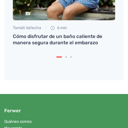
Tomáš Vařecha
6 min
Eva No
bería
Cómo disfrutar de un baño caliente de
Puede
manera segura durante el embarazo
popul
Ferwer
Quiénes somos