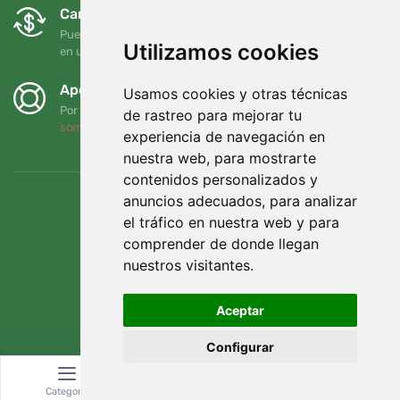
Cambios y devoluciones gratuitos
Puede devolver o cambiar su pedido en cualquier momento
Utilizamos cookies
en un plazo de 90 días
Apoyamos a Trees.org
Usamos cookies y otras técnicas
Por cada pedido plantamos un árbol. Leer más
Quiénes
de rastreo para mejorar tu
somos
.
experiencia de navegación en
nuestra web, para mostrarte
contenidos personalizados y
anuncios adecuados, para analizar
el tráfico en nuestra web y para
comprender de donde llegan
nuestros visitantes.
Aceptar
Configurar
© Topshelf s.r.o. Todos los derechos reservados.
Categoría
Buscar
Cesta