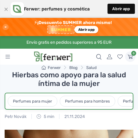
×
Ferwer: perfumes y cosmética
Abrir app
⚡
¡Descuento SUMMER ahora mismo!
×
SUMMER
Abrir app
Envío gratis en pedidos superiores a 95 EUR
0
Ferwer
Blog
Salud
Hierbas como apoyo para la salud
íntima de la mujer
Perfumes para mujer
Perfumes para hombres
Perfume
Petr Novák
5 min
21.11.2024