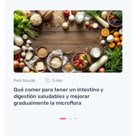
Petr Novák
5 min
Tomáš
Qué comer para tener un intestino y
Cómo
digestión saludables y mejorar
bien 
gradualmente la microflora