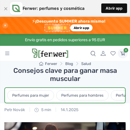
×
Ferwer: perfumes y cosmética
Abrir app
⚡
¡Descuento SUMMER ahora mismo!
×
SUMMER
Abrir app
Envío gratis en pedidos superiores a 95 EUR
0
Ferwer
Blog
Salud
Consejos clave para ganar masa
muscular
Perfumes para mujer
Perfumes para hombres
Perfume
Petr Novák
5 min
14.1.2025