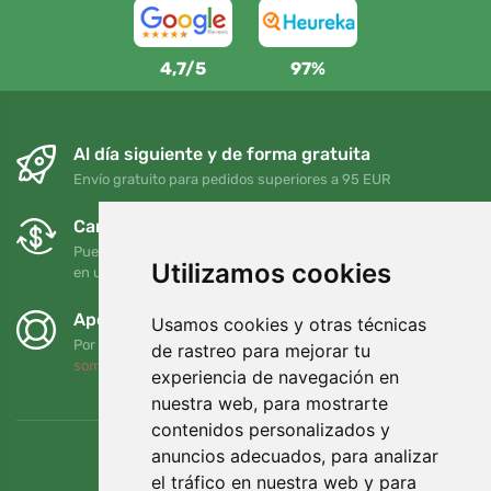
4,7/5
97%
Al día siguiente y de forma gratuita
Envío gratuito para pedidos superiores a 95 EUR
Cambios y devoluciones gratuitos
Puede devolver o cambiar su pedido en cualquier momento
Utilizamos cookies
en un plazo de 90 días
Apoyamos a Trees.org
Usamos cookies y otras técnicas
Por cada pedido plantamos un árbol. Leer más
Quiénes
de rastreo para mejorar tu
somos
.
experiencia de navegación en
nuestra web, para mostrarte
contenidos personalizados y
anuncios adecuados, para analizar
el tráfico en nuestra web y para