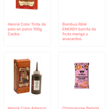
Henné Color Tinte de
Bombus RAW
pelo en polvo 100g
ENERGY barrita de
Caoba
fruta mango y
anacardos
Henné Color Aderezo
Chimpanzee Bebida