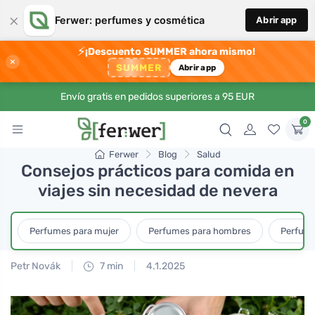
×
Ferwer: perfumes y cosmética
Abrir app
⚡
¡Descuento SUMMER ahora mismo!
×
SUMMER
Abrir app
Envío gratis en pedidos superiores a 95 EUR
0
Ferwer
Blog
Salud
Consejos prácticos para comida en
viajes sin necesidad de nevera
Perfumes para mujer
Perfumes para hombres
Perfume
Petr Novák
7 min
4.1.2025