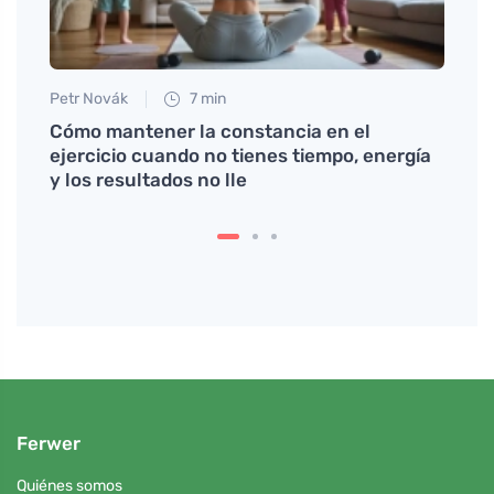
Petr Novák
7 min
Petr N
 y
Cómo mantener la constancia en el
Cober
ejercicio cuando no tienes tiempo, energía
plato
y los resultados no lle
Ferwer
Quiénes somos