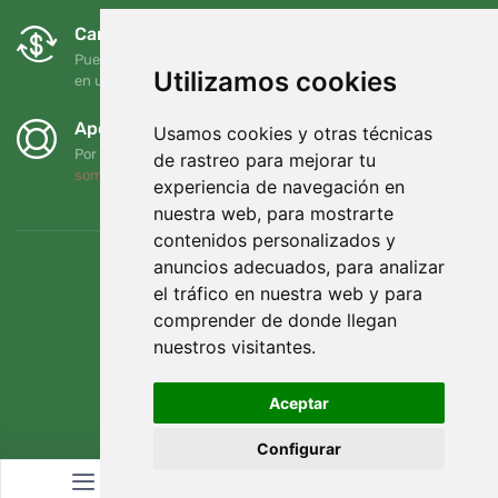
Cambios y devoluciones gratuitos
Puede devolver o cambiar su pedido en cualquier momento
Utilizamos cookies
en un plazo de 90 días
Apoyamos a Trees.org
Usamos cookies y otras técnicas
Por cada pedido plantamos un árbol. Leer más
Quiénes
de rastreo para mejorar tu
somos
.
experiencia de navegación en
nuestra web, para mostrarte
contenidos personalizados y
anuncios adecuados, para analizar
el tráfico en nuestra web y para
comprender de donde llegan
nuestros visitantes.
Aceptar
Configurar
© Topshelf s.r.o. Todos los derechos reservados.