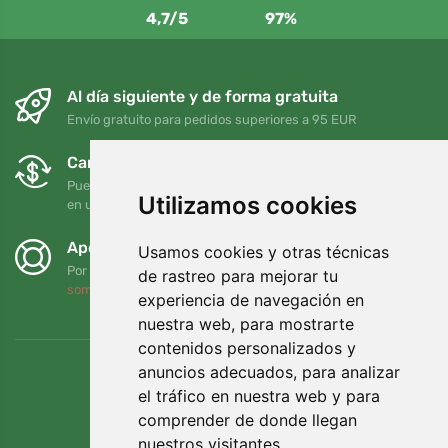
4,7/5
97%
Al día siguiente y de forma gratuita
Envío gratuito para pedidos superiores a 95 EUR
Cambios y devoluciones gratuitos
Puede devolver o cambiar su pedido en cualquier momento
Utilizamos cookies
en un plazo de 90 días
Apoyamos a Trees.org
Usamos cookies y otras técnicas
Por cada pedido plantamos un árbol. Leer más
Quiénes
de rastreo para mejorar tu
somos
.
experiencia de navegación en
nuestra web, para mostrarte
contenidos personalizados y
anuncios adecuados, para analizar
el tráfico en nuestra web y para
comprender de donde llegan
nuestros visitantes.