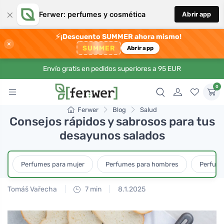
×
Ferwer: perfumes y cosmética
Abrir app
⚡
¡Descuento SUMMER ahora mismo!
×
SUMMER
Abrir app
Envío gratis en pedidos superiores a 95 EUR
0
Ferwer
Blog
Salud
Consejos rápidos y sabrosos para tus
desayunos salados
Perfumes para mujer
Perfumes para hombres
Perfume
Tomáš Vařecha
7 min
8.1.2025