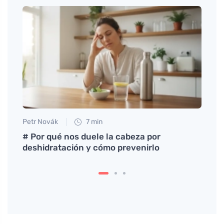
Petr Novák
7 min
Jan S
os
# Por qué nos duele la cabeza por
¿Qué 
deshidratación y cómo prevenirlo
preve