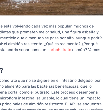
 se está volviendo cada vez más popular, muchos de
dietas que prometen mejor salud, una figura esbelta y
imenticio que a menudo se pasa por alto, aunque podría
: el almidón resistente. ¿Qué es realmente? ¿Por qué
ista podría sonar como un
carbohidrato
común? Vamos
?
bohidrato que no se digiere en el intestino delgado, por
como alimento para las bacterias beneficiosas, que lo
ena corta, como el butirato. Este proceso desempeña
roflora intestinal saludable, lo cual tiene un impacto
os principales de almidón resistente. El AR1 se encuentra
, donde está encerrado en las paredes celulares y resiste