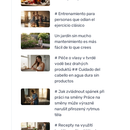
# Entrenamiento para
personas que odian el
ejercicio clásico
Un jardín sin mucho
mantenimiento es más
fácil de lo que crees
# Péče o vlasy v tvrdé
vodě bez drahých
produktů ## Cuidado del
cabello en agua dura sin
productos
# Jak zvládnout spánek při
práci na směny Práce na
směny může výrazně
narušit přirozený rytmus
těla
# Recepty na využití