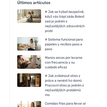
Últimos artículos
# Jak se hýbat bezpečně,
když vás trápí záda Bolest
zad je jedním z
nejčastějších zdravotních
probl
# Sistema funcional para
papeles y recibos paso a
paso
Manos secas por lavarse
con frecuencia y su
cuidado eficaz
# Jak zvládnout stres z
práce a nenést ho domů
Pracovní stres je jedním z
nejčastějších problémů
mo
Comidas frías para llevar al