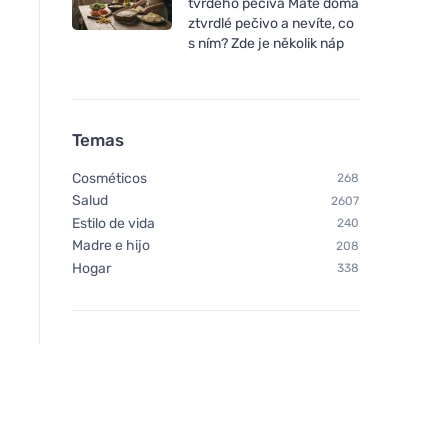
tvrdého pečiva Máte doma
ztvrdlé pečivo a nevíte, co
Bombus Raw protein Cocoa
s ním? Zde je několik náp
beans 50g
Temas
Cosméticos
268
Salud
2607
Estilo de vida
240
Madre e hijo
208
Hogar
338