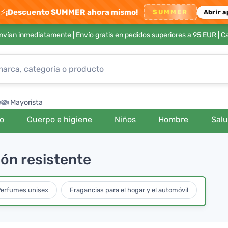
⚡
¡Descuento SUMMER ahora mismo!
SUMMER
Abrir a
envían inmediatamente |
Envío gratis en pedidos superiores a 95 EUR
| C
Mayorista
ro
Cuerpo e higiene
Niños
Hombre
Sal
dón resistente
erfumes unisex
Fragancias para el hogar y el automóvil