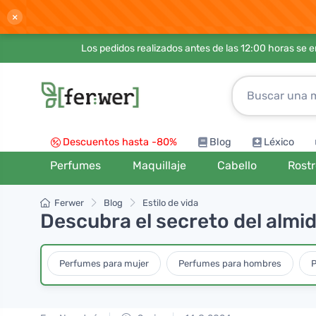
×
Los pedidos realizados antes de las 12:00 horas se 
Descuentos hasta -80%
Blog
Léxico
Perfumes
Maquillaje
Cabello
Rost
Ferwer
Blog
Estilo de vida
Descubra el secreto del almi
Perfumes para mujer
Perfumes para hombres
P