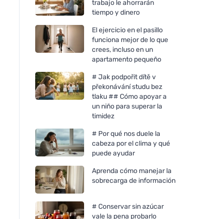
trabajo le ahorrarán
tiempo y dinero
El ejercicio en el pasillo
funciona mejor de lo que
crees, incluso en un
apartamento pequeño
# Jak podpořit dítě v
překonávání studu bez
tlaku ## Cómo apoyar a
un niño para superar la
timidez
# Por qué nos duele la
cabeza por el clima y qué
puede ayudar
Aprenda cómo manejar la
sobrecarga de información
# Conservar sin azúcar
vale la pena probarlo