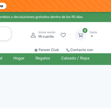
pp
ambios y devoluciones gratuitos dentro de los 90 días
0
Iniciar sesión
Cesta
Mi cuenta
Ferwer Club
Contacte con
ud
Hogar
Regalos
Calzado / Ropa