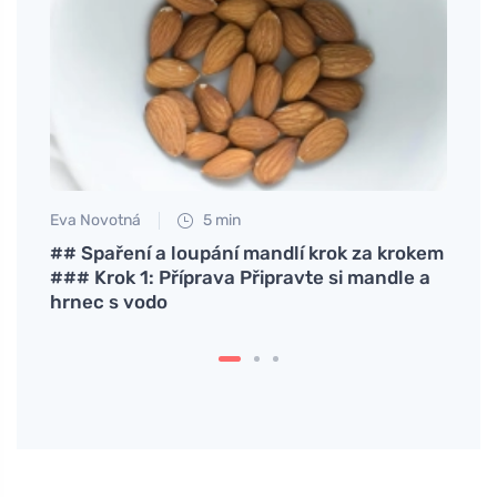
Eva Novotná
5 min
Petr N
 la
## Spaření a loupání mandlí krok za krokem
# Pro
### Krok 1: Příprava Připravte si mandle a
Voda 
hrnec s vodo
hned 