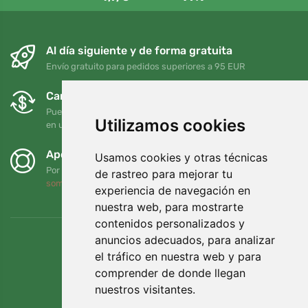
Al día siguiente y de forma gratuita
Envío gratuito para pedidos superiores a 95 EUR
Cambios y devoluciones gratuitos
Puede devolver o cambiar su pedido en cualquier momento
Utilizamos cookies
en un plazo de 90 días
Apoyamos a Trees.org
Usamos cookies y otras técnicas
Por cada pedido plantamos un árbol. Leer más
Quiénes
de rastreo para mejorar tu
somos
.
experiencia de navegación en
nuestra web, para mostrarte
contenidos personalizados y
anuncios adecuados, para analizar
el tráfico en nuestra web y para
comprender de donde llegan
nuestros visitantes.