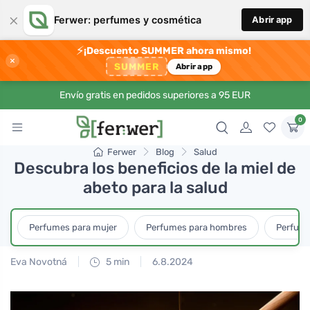
×
Ferwer: perfumes y cosmética
Abrir app
⚡
¡Descuento SUMMER ahora mismo!
×
SUMMER
Abrir app
Envío gratis en pedidos superiores a 95 EUR
0
Ferwer
Blog
Salud
Descubra los beneficios de la miel de
abeto para la salud
Perfumes para mujer
Perfumes para hombres
Perfume
Eva Novotná
5 min
6.8.2024