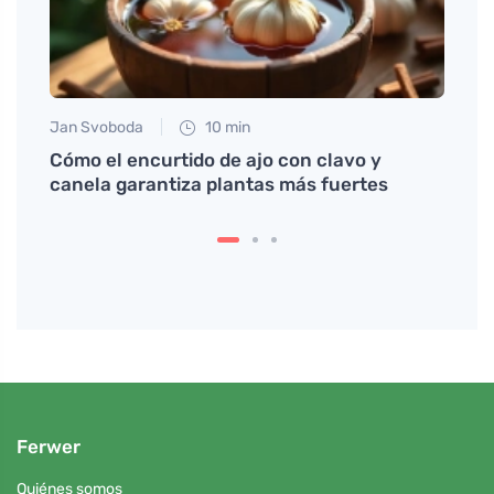
Jan Svoboda
10 min
Anna 
tá
Cómo el encurtido de ajo con clavo y
Truco
ale
canela garantiza plantas más fuertes
debe
Ferwer
Quiénes somos