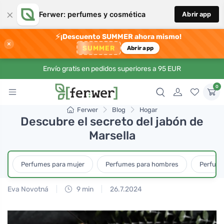
×
Ferwer: perfumes y cosmética
Abrir app
⚡
¡Descuento SUMMER ahora mismo!
×
SUMMER
Abrir app
Envío gratis en pedidos superiores a 95 EUR
0
Ferwer
Blog
Hogar
Descubre el secreto del jabón de
Marsella
Perfumes para mujer
Perfumes para hombres
Perfume
Eva Novotná
9 min
26.7.2024