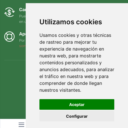
Cambios y devoluciones gratuitos
Puede devolver o cambiar su pedido en cualquier momento
Utilizamos cookies
en un plazo de 90 días
Apoyamos a Trees.org
Usamos cookies y otras técnicas
Por cada pedido plantamos un árbol. Leer más
Quiénes
de rastreo para mejorar tu
somos
.
experiencia de navegación en
nuestra web, para mostrarte
contenidos personalizados y
anuncios adecuados, para analizar
el tráfico en nuestra web y para
comprender de donde llegan
nuestros visitantes.
Aceptar
Configurar
© Topshelf s.r.o. Todos los derechos reservados.