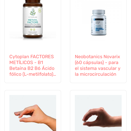
Cytoplan FACTORES
Neobotanics Novarix
METÍLICOS - B1
(60 cápsulas) - para
Betaína B2 B6 Ácido
el sistema vascular y
fólico (L-metilfolato)
la microcirculación
Vitamina B12 y Zinc,
60 cápsulas