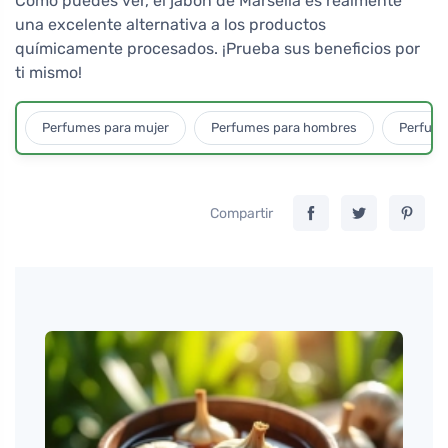
Como puedes ver, el jabón de Marsella es realmente
una excelente alternativa a los productos
químicamente procesados. ¡Prueba sus beneficios por
ti mismo!
Perfumes para mujer
Perfumes para hombres
Perfume
Compartir