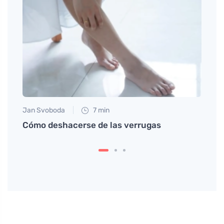
Jan Svoboda
7 min
Eva No
bores
Cómo deshacerse de las verrugas
Erupc
alivi