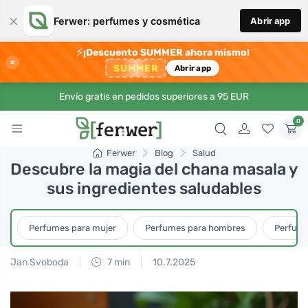
×
Ferwer: perfumes y cosmética
Abrir app
⚡
¡Descuento SUMMER ahora mismo!
×
SUMMER
Abrir app
Envío gratis en pedidos superiores a 95 EUR
0
Ferwer
Blog
Salud
Descubre la magia del chana masala y
sus ingredientes saludables
Perfumes para mujer
Perfumes para hombres
Perfume
Jan Svoboda
7 min
10.7.2025