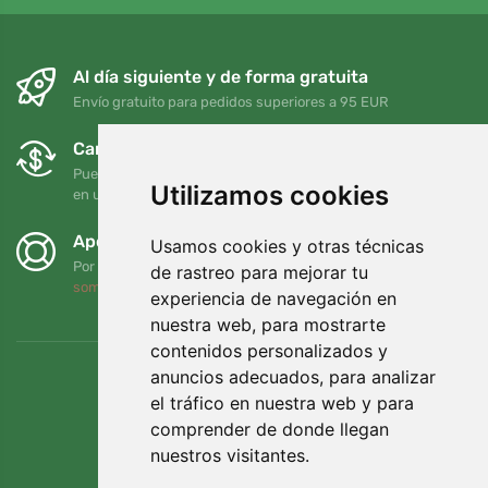
Al día siguiente y de forma gratuita
Envío gratuito para pedidos superiores a 95 EUR
Cambios y devoluciones gratuitos
Puede devolver o cambiar su pedido en cualquier momento
Utilizamos cookies
en un plazo de 90 días
Apoyamos a Trees.org
Usamos cookies y otras técnicas
Por cada pedido plantamos un árbol. Leer más
Quiénes
de rastreo para mejorar tu
somos
.
experiencia de navegación en
nuestra web, para mostrarte
contenidos personalizados y
anuncios adecuados, para analizar
el tráfico en nuestra web y para
comprender de donde llegan
nuestros visitantes.