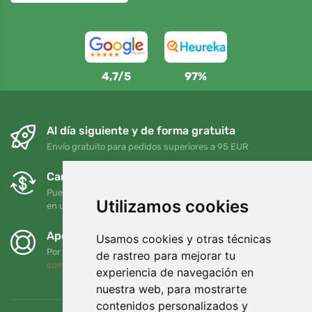
4,7/5
97%
Al día siguiente y de forma gratuita
Envío gratuito para pedidos superiores a 95 EUR
Cambios y devoluciones gratuitos
Puede devolver o cambiar su pedido en cualquier momento
Utilizamos cookies
en un plazo de 90 días
Apoyamos a Trees.org
Usamos cookies y otras técnicas
Por cada pedido plantamos un árbol. Leer más
Quiénes
de rastreo para mejorar tu
somos
.
experiencia de navegación en
nuestra web, para mostrarte
contenidos personalizados y