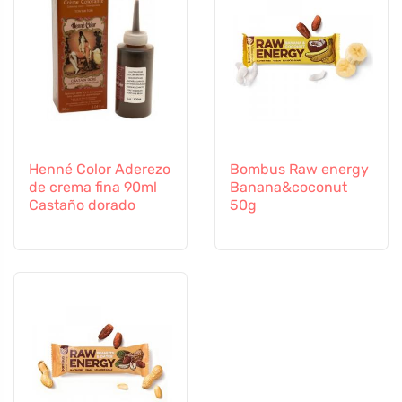
Henné Color Aderezo
Bombus Raw energy
de crema fina 90ml
Banana&coconut
Castaño dorado
50g