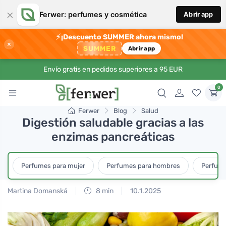
×
Ferwer: perfumes y cosmética
Abrir app
⚡
¡Descuento SUMMER ahora mismo!
×
SUMMER
Abrir app
Envío gratis en pedidos superiores a 95 EUR
0
Ferwer
Blog
Salud
Digestión saludable gracias a las
enzimas pancreáticas
Perfumes para mujer
Perfumes para hombres
Perfume
Martina Domanská
8 min
10.1.2025