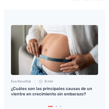
Eva Novotná
8 min
Anna 
es más
¿Cuáles son las principales causas de un
Riesg
vientre en crecimiento sin embarazo?
impac