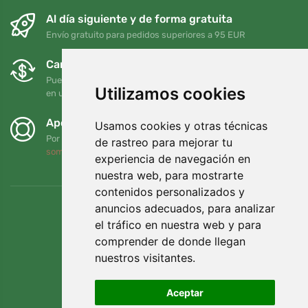
Al día siguiente y de forma gratuita
Envío gratuito para pedidos superiores a 95 EUR
Cambios y devoluciones gratuitos
Puede devolver o cambiar su pedido en cualquier momento
Utilizamos cookies
en un plazo de 90 días
Apoyamos a Trees.org
Usamos cookies y otras técnicas
Por cada pedido plantamos un árbol. Leer más
Quiénes
de rastreo para mejorar tu
somos
.
experiencia de navegación en
nuestra web, para mostrarte
contenidos personalizados y
anuncios adecuados, para analizar
el tráfico en nuestra web y para
comprender de donde llegan
nuestros visitantes.
Aceptar