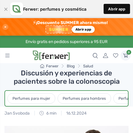
×
Ferwer: perfumes y cosmética
Abrir app
⚡
¡Descuento SUMMER ahora mismo!
×
SUMMER
Abrir app
Envío gratis en pedidos superiores a 95 EUR
0
Ferwer
Blog
Salud
Discusión y experiencias de
pacientes sobre la colonoscopia
Perfumes para mujer
Perfumes para hombres
Perfume
Jan Svoboda
6 min
16.12.2024