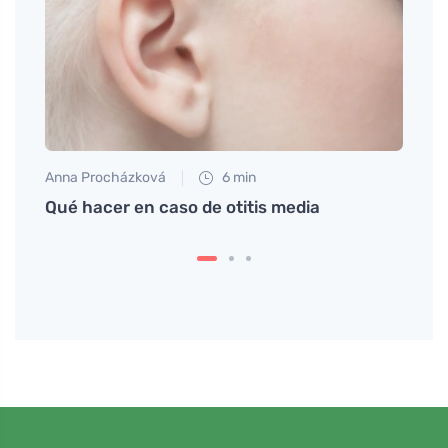
Anna Procházková
6 min
Jan S
r sus
Qué hacer en caso de otitis media
Los h
prote