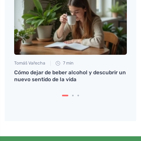
Tomáš Vařecha
7 min
Anna 
rán y
Cómo dejar de beber alcohol y descubrir un
Cómo 
nuevo sentido de la vida
estad