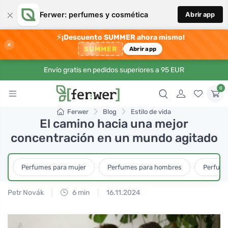
×
Ferwer: perfumes y cosmética
Abrir app
⚡
¡Descuento SUMMER ahora mismo!
×
SUMMER
Abrir app
Envío gratis en pedidos superiores a 95 EUR
0
Ferwer
Blog
Estilo de vida
El camino hacia una mejor
concentración en un mundo agitado
Perfumes para mujer
Perfumes para hombres
Perfume
Petr Novák
6 min
16.11.2024