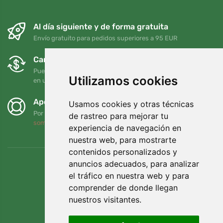
Al día siguiente y de forma gratuita
Envío gratuito para pedidos superiores a 95 EUR
Cambios y devoluciones gratuitos
Puede devolver o cambiar su pedido en cualquier momento
Utilizamos cookies
en un plazo de 90 días
Apoyamos a Trees.org
Usamos cookies y otras técnicas
Por cada pedido plantamos un árbol. Leer más
Quiénes
de rastreo para mejorar tu
somos
.
experiencia de navegación en
nuestra web, para mostrarte
contenidos personalizados y
anuncios adecuados, para analizar
el tráfico en nuestra web y para
comprender de donde llegan
nuestros visitantes.