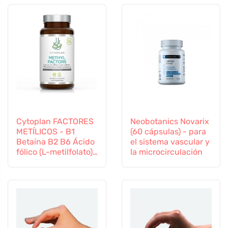
Cytoplan FACTORES
Neobotanics Novarix
METÍLICOS - B1
(60 cápsulas) - para
Betaína B2 B6 Ácido
el sistema vascular y
fólico (L-metilfolato)
la microcirculación
Vitamina B12 y Zinc,
60 cápsulas