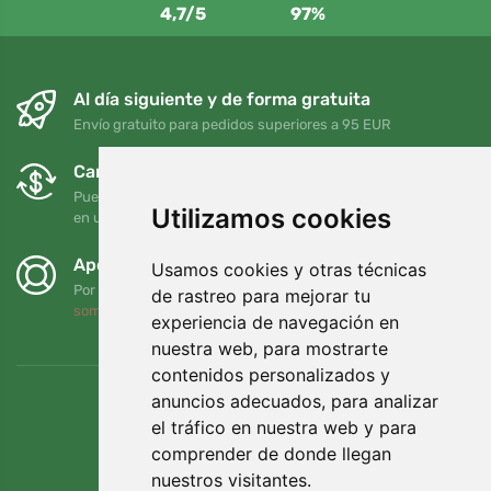
4,7/5
97%
Al día siguiente y de forma gratuita
Envío gratuito para pedidos superiores a 95 EUR
Cambios y devoluciones gratuitos
Puede devolver o cambiar su pedido en cualquier momento
Utilizamos cookies
en un plazo de 90 días
Apoyamos a Trees.org
Usamos cookies y otras técnicas
Por cada pedido plantamos un árbol. Leer más
Quiénes
de rastreo para mejorar tu
somos
.
experiencia de navegación en
nuestra web, para mostrarte
contenidos personalizados y
anuncios adecuados, para analizar
el tráfico en nuestra web y para
comprender de donde llegan
nuestros visitantes.