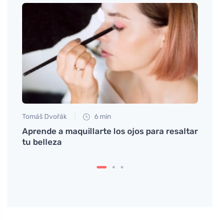
Tomáš
Los d
fraga
Tomáš Dvořák
6 min
 piel
Aprende a maquillarte los ojos para resaltar
tu belleza