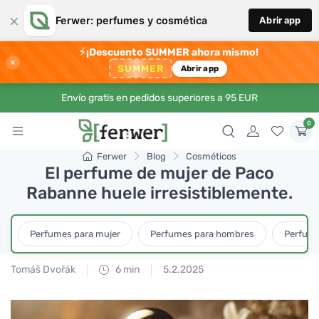
×
Ferwer: perfumes y cosmética
Abrir app
⚡
¡Descuento SUMMER ahora mismo!
×
SUMMER
Abrir app
Envío gratis en pedidos superiores a 95 EUR
0
Ferwer
Blog
Cosméticos
El perfume de mujer de Paco
Rabanne huele irresistiblemente.
Perfumes para mujer
Perfumes para hombres
Perfume
Tomáš Dvořák
6 min
5.2.2025