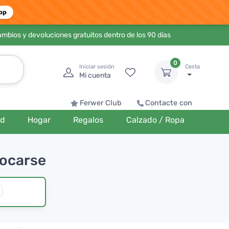
pp
ambios y devoluciones gratuitos dentro de los 90 días
0
Iniciar sesión
Cesta
Mi cuenta
Ferwer Club
Contacte con
ud
Hogar
Regalos
Calzado / Ropa
vocarse