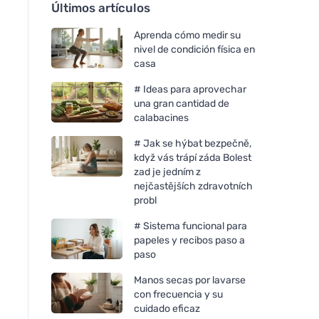
Últimos artículos
Aprenda cómo medir su
nivel de condición física en
casa
# Ideas para aprovechar
una gran cantidad de
calabacines
# Jak se hýbat bezpečně,
když vás trápí záda Bolest
zad je jedním z
nejčastějších zdravotních
probl
# Sistema funcional para
papeles y recibos paso a
paso
Manos secas por lavarse
con frecuencia y su
cuidado eficaz