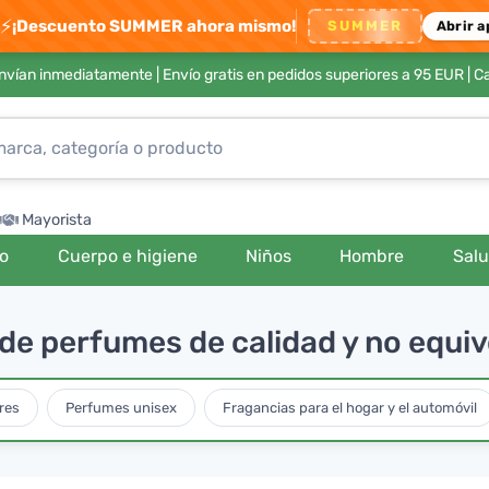
⚡
¡Descuento SUMMER ahora mismo!
SUMMER
Abrir a
envían inmediatamente |
Envío gratis en pedidos superiores a 95 EUR
| C
Mayorista
ro
Cuerpo e higiene
Niños
Hombre
Sal
de perfumes de calidad y no equi
res
Perfumes unisex
Fragancias para el hogar y el automóvil