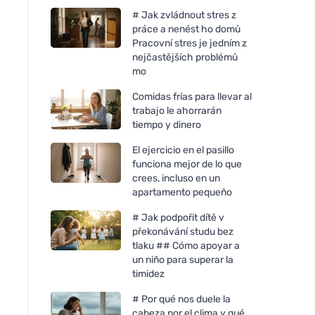
# Jak zvládnout stres z
práce a nenést ho domů
Pracovní stres je jedním z
nejčastějších problémů
mo
Comidas frías para llevar al
trabajo le ahorrarán
tiempo y dinero
El ejercicio en el pasillo
funciona mejor de lo que
crees, incluso en un
apartamento pequeño
# Jak podpořit dítě v
překonávání studu bez
tlaku ## Cómo apoyar a
un niño para superar la
timidez
# Por qué nos duele la
cabeza por el clima y qué