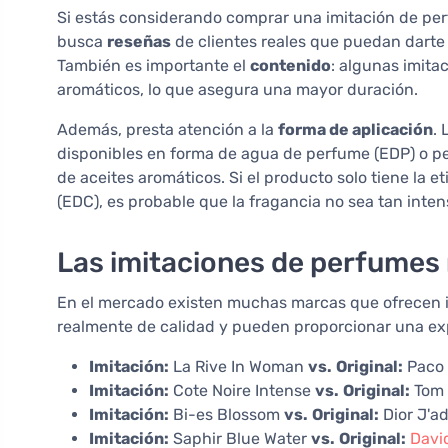
Si estás considerando comprar una imitación de per
busca
reseñas
de clientes reales que puedan darte p
También es importante el
contenido
: algunas imit
aromáticos, lo que asegura una mayor duración.
Además, presta atención a la
forma de aplicación
.
disponibles en forma de agua de perfume (EDP) o p
de aceites aromáticos. Si el producto solo tiene la 
(EDC), es probable que la fragancia no sea tan inten
Las imitaciones de perfumes 
En el mercado existen muchas marcas que ofrecen i
realmente de calidad y pueden proporcionar una exper
Imitación:
La Rive In Woman
vs.
Original:
Paco
Imitación:
Cote Noire Intense
vs.
Original:
Tom 
Imitación:
Bi-es Blossom
vs.
Original:
Dior J'a
Imitación:
Saphir Blue Water
vs.
Original:
Davi