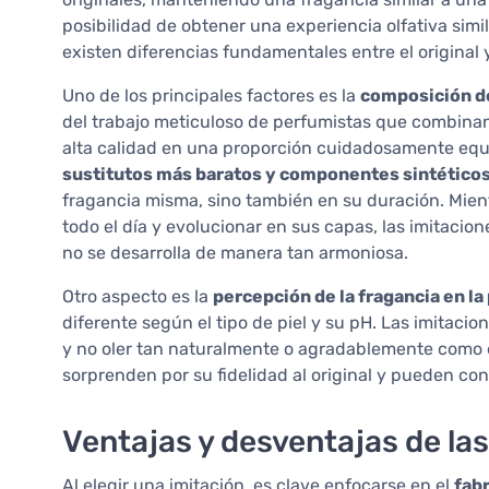
posibilidad de obtener una experiencia olfativa simi
existen diferencias fundamentales entre el original y
Uno de los principales factores es la
composición d
del trabajo meticuloso de perfumistas que combin
alta calidad en una proporción cuidadosamente equi
sustitutos más baratos y componentes sintético
fragancia misma, sino también en su duración. Mien
todo el día y evolucionar en sus capas, las imitac
no se desarrolla de manera tan armoniosa.
Otro aspecto es la
percepción de la fragancia en la 
diferente según el tipo de piel y su pH. Las imitac
y no oler tan naturalmente o agradablemente como e
sorprenden por su fidelidad al original y pueden conv
Ventajas y desventajas de la
Al elegir una imitación, es clave enfocarse en el
fab